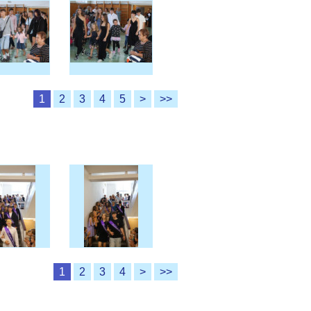
1
2
3
4
5
>
>>
1
2
3
4
>
>>