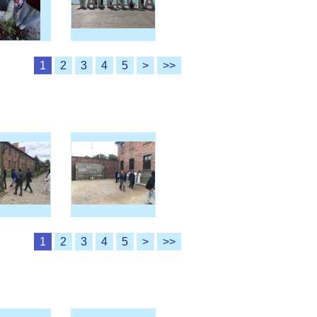
1
2
3
4
5
>
>>
1
2
3
4
5
>
>>