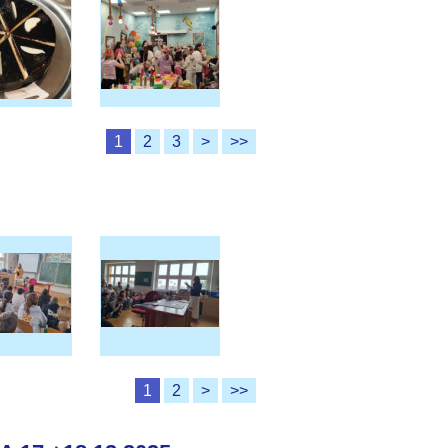
1
2
3
>
>>
1
2
>
>>