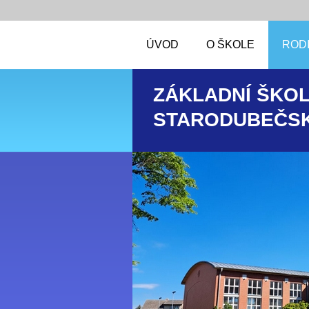
ÚVOD
O ŠKOLE
RODI
ZÁKLADNÍ ŠKOL
STARODUBEČSK