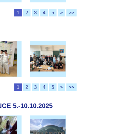
1
2
3
4
5
>
>>
1
2
3
4
5
>
>>
E 5.-10.10.2025