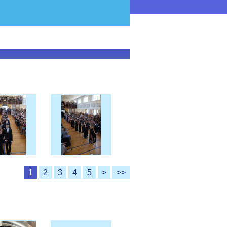
1
2
3
4
5
>
>>