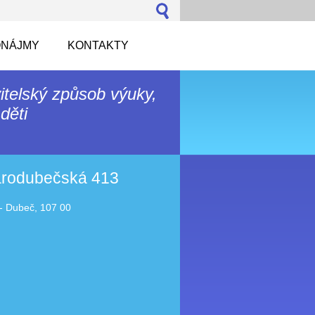
NÁJMY
KONTAKTY
itelský způsob výuky,
děti
tarodubečská 413
- Dubeč, 107 00