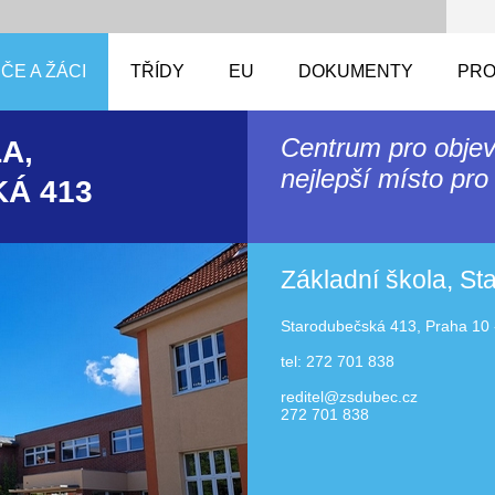
ČE A ŽÁCI
TŘÍDY
EU
DOKUMENTY
PRO
Centrum pro objev
A,
nejlepší místo pro 
Á 413
Základní škola, S
Starodubečská 413, Praha 10 
tel: 272 701 838
reditel@zsdubec.cz
272 701 838