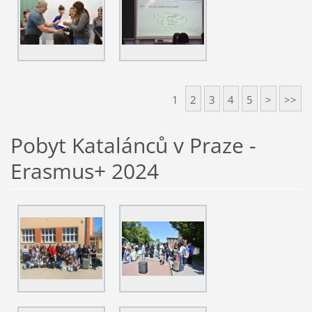
1
2
3
4
5
>
>>
Pobyt Katalánců v Praze -
Erasmus+ 2024