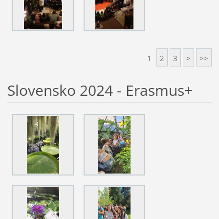
1
2
3
>
>>
Slovensko 2024 - Erasmus+