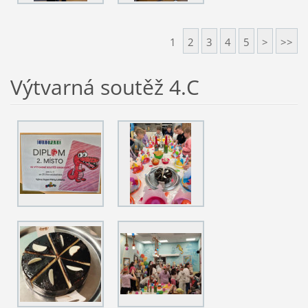
1
2
3
4
5
>
>>
Výtvarná soutěž 4.C