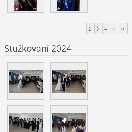
1
2
3
4
>
>>
Stužkování 2024