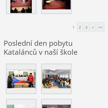
1
2
3
>
>>
Poslední den pobytu
Katalánců v naší škole