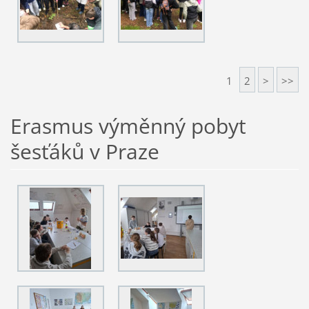
1
2
>
>>
Erasmus výměnný pobyt
šesťáků v Praze