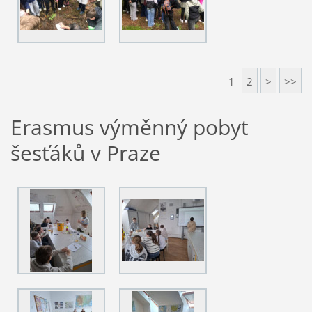
1
2
>
>>
Erasmus výměnný pobyt
šesťáků v Praze