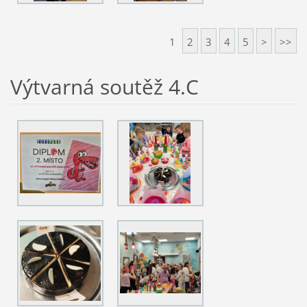
1
2
3
4
5
>
>>
Výtvarná soutěž 4.C