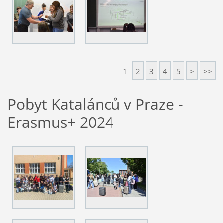
1
2
3
4
5
>
>>
Pobyt Katalánců v Praze -
Erasmus+ 2024