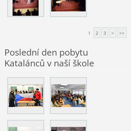
1
2
3
>
>>
Poslední den pobytu
Katalánců v naší škole