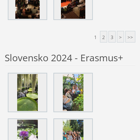
1
2
3
>
>>
Slovensko 2024 - Erasmus+