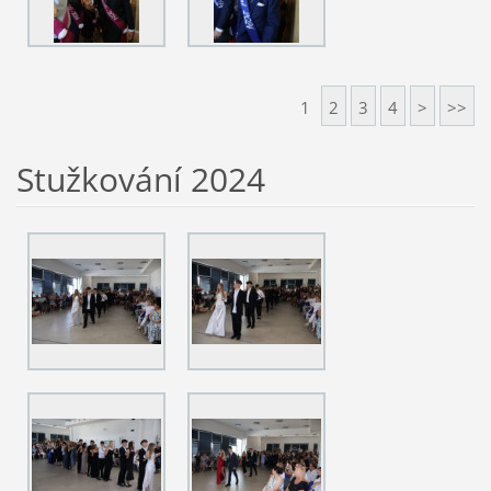
1
2
3
4
>
>>
Stužkování 2024