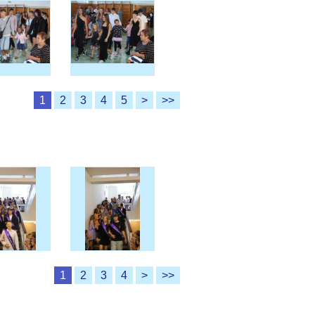
1
2
3
4
5
>
>>
1
2
3
4
>
>>