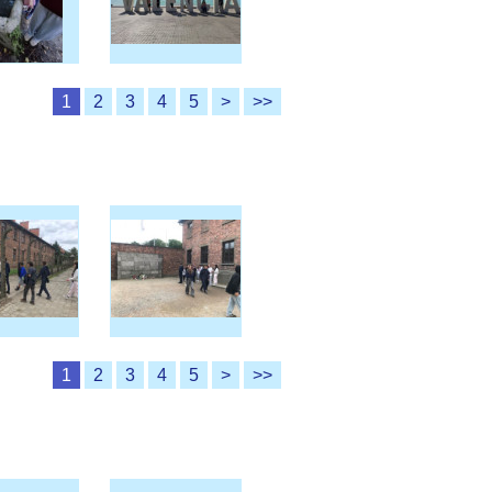
1
2
3
4
5
>
>>
1
2
3
4
5
>
>>