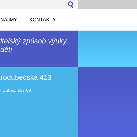
NÁJMY
KONTAKTY
itelský způsob výuky,
děti
tarodubečská 413
- Dubeč, 107 00