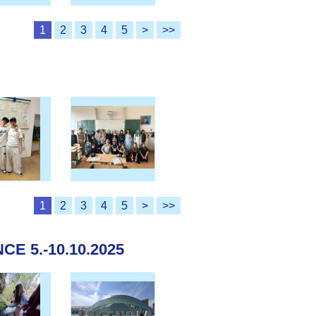
1
2
3
4
5
>
>>
1
2
3
4
5
>
>>
E 5.-10.10.2025