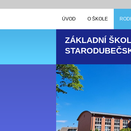
ÚVOD
O ŠKOLE
RODI
ZÁKLADNÍ ŠKOL
STARODUBEČSK