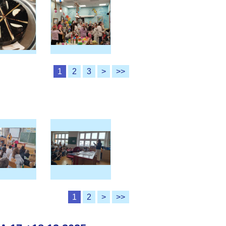
1
2
3
>
>>
1
2
>
>>