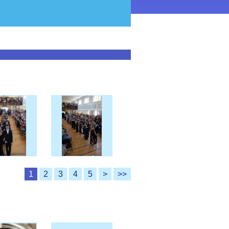
1
2
3
4
5
>
>>