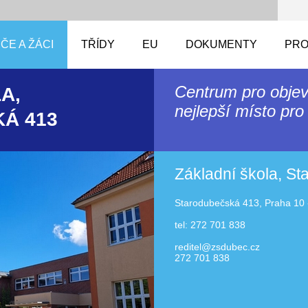
ČE A ŽÁCI
TŘÍDY
EU
DOKUMENTY
PRO
Centrum pro objev
A,
nejlepší místo pro 
Á 413
Základní škola, S
Starodubečská 413, Praha 10 
tel: 272 701 838
reditel@zsdubec.cz
272 701 838