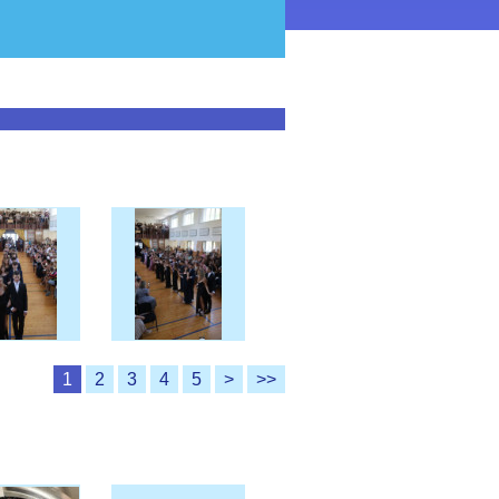
1
2
3
4
5
>
>>