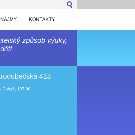
NÁJMY
KONTAKTY
itelský způsob výuky,
děti
tarodubečská 413
- Dubeč, 107 00