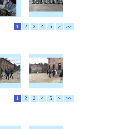
1
2
3
4
5
>
>>
1
2
3
4
5
>
>>