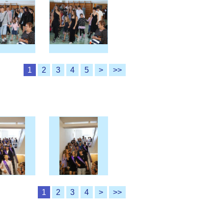
1
2
3
4
5
>
>>
1
2
3
4
>
>>