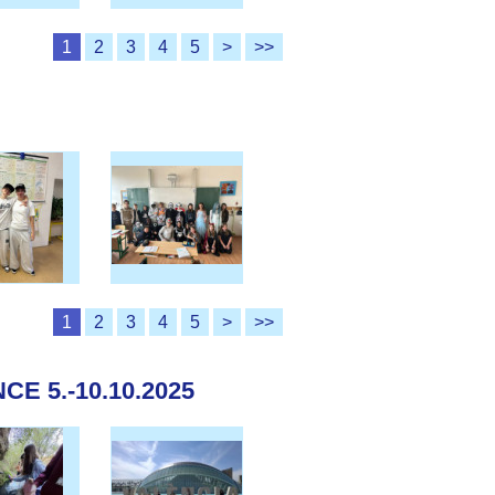
1
2
3
4
5
>
>>
1
2
3
4
5
>
>>
E 5.-10.10.2025