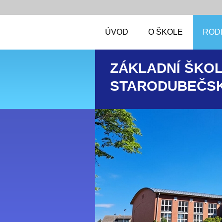
ÚVOD
O ŠKOLE
RODI
ZÁKLADNÍ ŠKOL
STARODUBEČSK