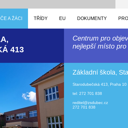
ČE A ŽÁCI
TŘÍDY
EU
DOKUMENTY
PRO
Centrum pro objev
A,
nejlepší místo pro 
Á 413
Základní škola, S
Starodubečská 413, Praha 10 
tel: 272 701 838
reditel@zsdubec.cz
272 701 838