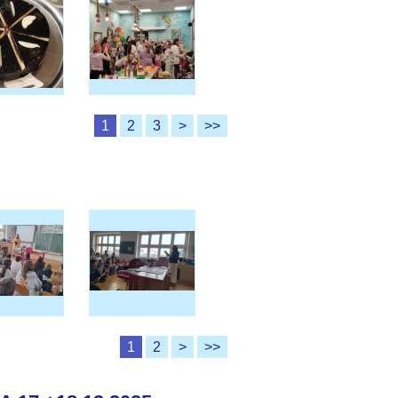
1
2
3
>
>>
1
2
>
>>