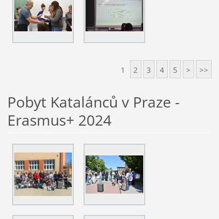
1
2
3
4
5
>
>>
Pobyt Katalánců v Praze -
Erasmus+ 2024