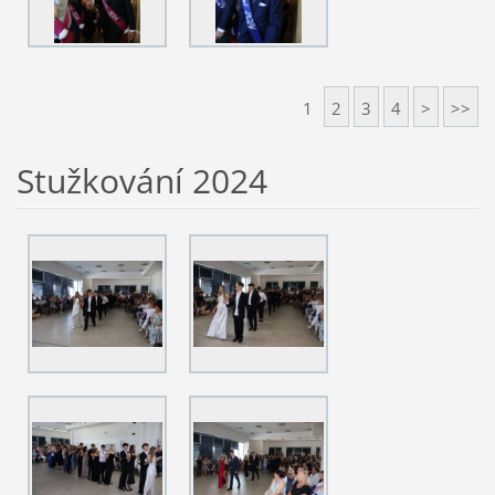
1
2
3
4
>
>>
Stužkování 2024