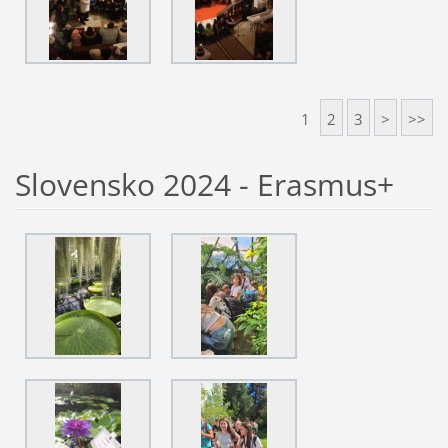
1
2
3
>
>>
Slovensko 2024 - Erasmus+