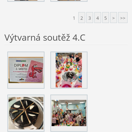
1
2
3
4
5
>
>>
Výtvarná soutěž 4.C