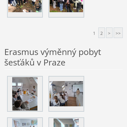
1
2
>
>>
Erasmus výměnný pobyt
šesťáků v Praze