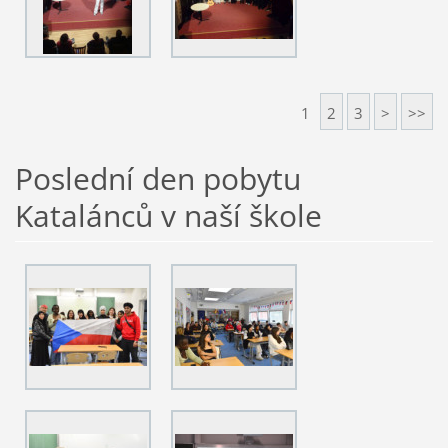
1
2
3
>
>>
Poslední den pobytu
Katalánců v naší škole