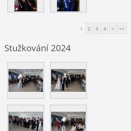
1
2
3
4
>
>>
Stužkování 2024