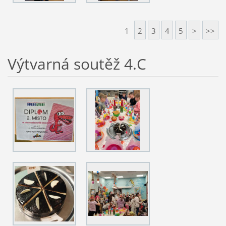
1
2
3
4
5
>
>>
Výtvarná soutěž 4.C