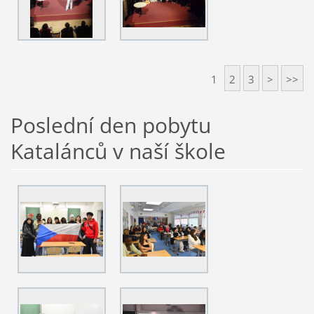
1
2
3
>
>>
Poslední den pobytu
Katalánců v naší škole