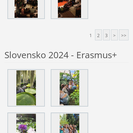
1
2
3
>
>>
Slovensko 2024 - Erasmus+