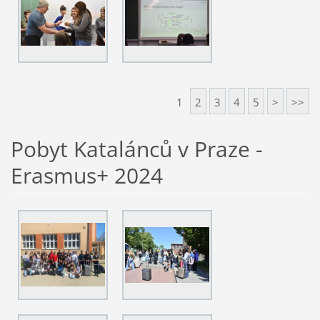
1
2
3
4
5
>
>>
Pobyt Katalánců v Praze -
Erasmus+ 2024