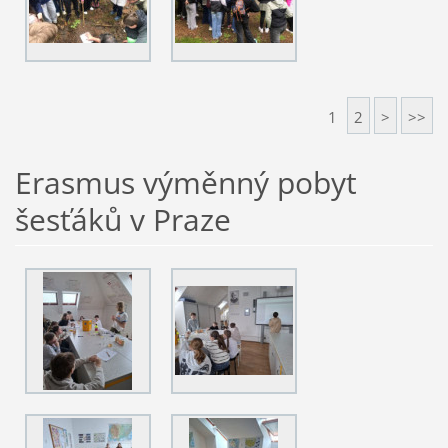
1
2
>
>>
Erasmus výměnný pobyt
šesťáků v Praze