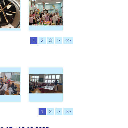
1
2
3
>
>>
1
2
>
>>