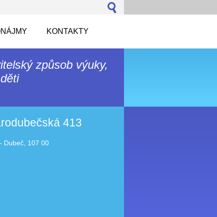
NÁJMY
KONTAKTY
itelský způsob výuky,
děti
tarodubečská 413
- Dubeč, 107 00