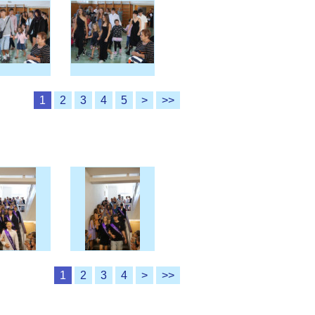
1
2
3
4
5
>
>>
1
2
3
4
>
>>