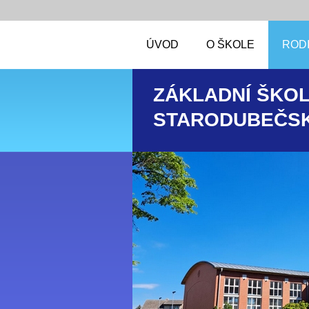
ÚVOD
O ŠKOLE
RODI
ZÁKLADNÍ ŠKOL
STARODUBEČSK