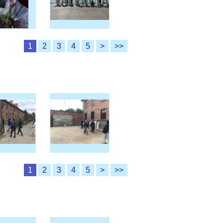
1
2
3
4
5
>
>>
1
2
3
4
5
>
>>