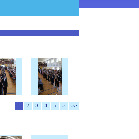
1
2
3
4
5
>
>>