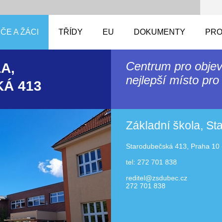
ČE A ŽÁCI
TŘÍDY
EU
DOKUMENTY
PRO
Centrum pro objev
A,
nejlepší místo pro 
Á 413
Základní škola, S
Starodubečská 413, Praha 10 
tel: 272 701 838
reditel@zsdubec.cz
272 701 838