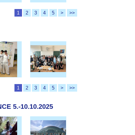
1
2
3
4
5
>
>>
1
2
3
4
5
>
>>
E 5.-10.10.2025