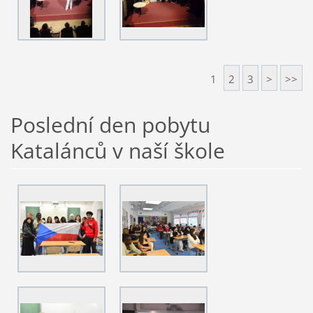
1
2
3
>
>>
Poslední den pobytu
Katalánců v naší škole