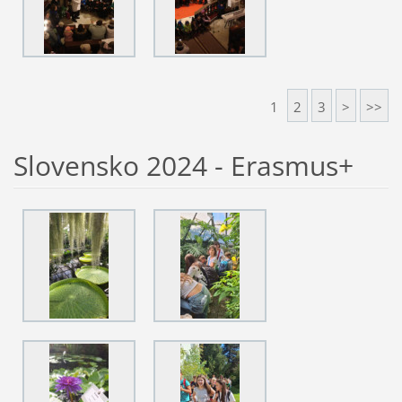
1
2
3
>
>>
Slovensko 2024 - Erasmus+