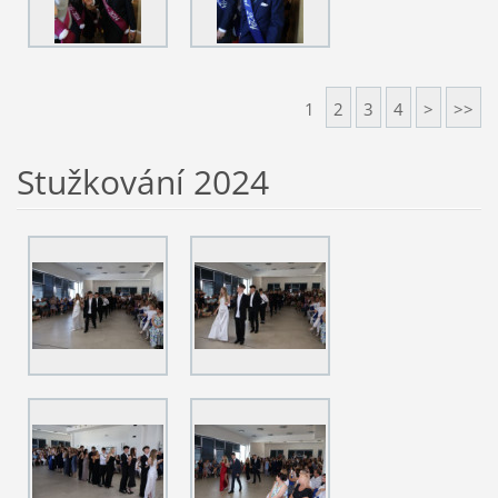
1
2
3
4
>
>>
Stužkování 2024