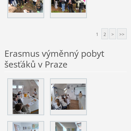
1
2
>
>>
Erasmus výměnný pobyt
šesťáků v Praze