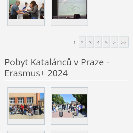
1
2
3
4
5
>
>>
Pobyt Katalánců v Praze -
Erasmus+ 2024