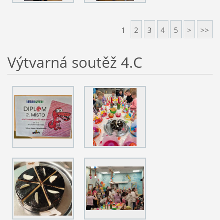
1
2
3
4
5
>
>>
Výtvarná soutěž 4.C