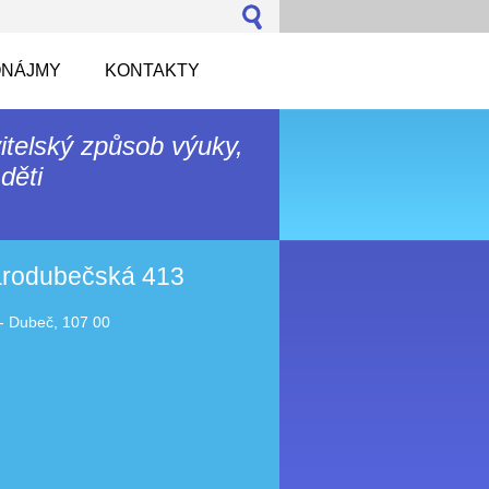
NÁJMY
KONTAKTY
itelský způsob výuky,
děti
tarodubečská 413
- Dubeč, 107 00