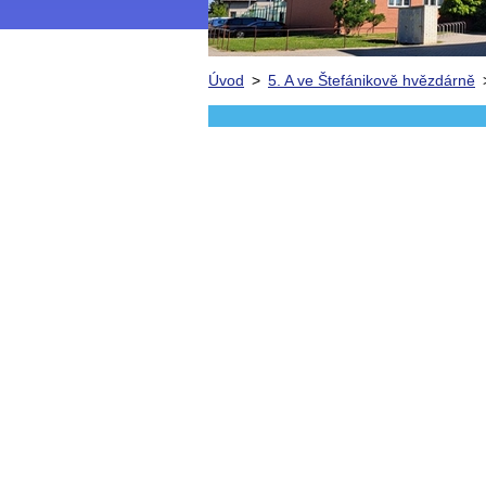
Úvod
>
5. A ve Štefánikově hvězdárně