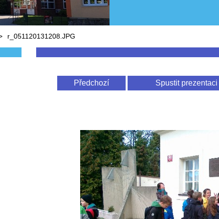
>
r_051120131208.JPG
Předchozí
Spustit prezentaci