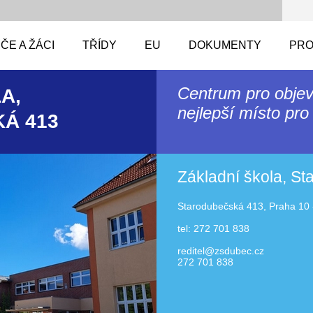
ČE A ŽÁCI
TŘÍDY
EU
DOKUMENTY
PRO
Centrum pro objev
A,
nejlepší místo pro 
Á 413
Základní škola, S
Starodubečská 413, Praha 10 
tel: 272 701 838
reditel@zsdubec.cz
272 701 838