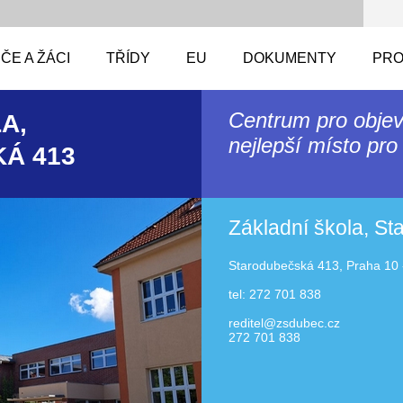
ČE A ŽÁCI
TŘÍDY
EU
DOKUMENTY
PRO
Centrum pro objev
A,
nejlepší místo pro 
Á 413
Základní škola, S
Starodubečská 413, Praha 10 
tel: 272 701 838
reditel@zsdubec.cz
272 701 838