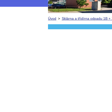
Úvod
>
Sklárna a třídírna odpadu 1B +