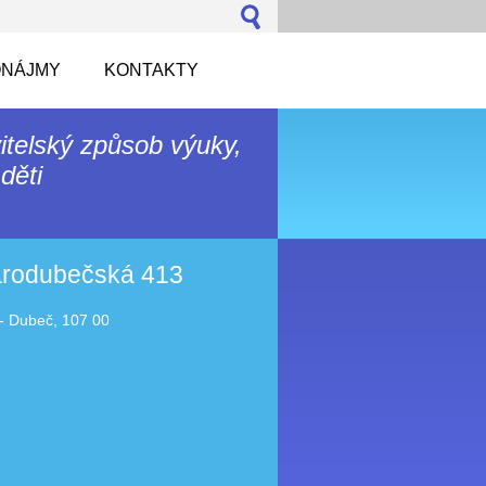
NÁJMY
KONTAKTY
itelský způsob výuky,
děti
tarodubečská 413
- Dubeč, 107 00