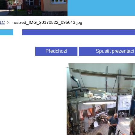
 1C
>
resized_IMG_20170522_095643.jpg
Předchozí
Spustit prezentaci