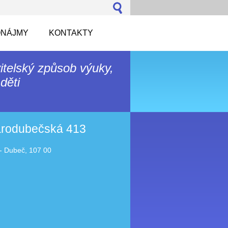
NÁJMY
KONTAKTY
itelský způsob výuky,
děti
tarodubečská 413
- Dubeč, 107 00