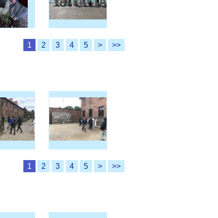
1
2
3
4
5
>
>>
1
2
3
4
5
>
>>