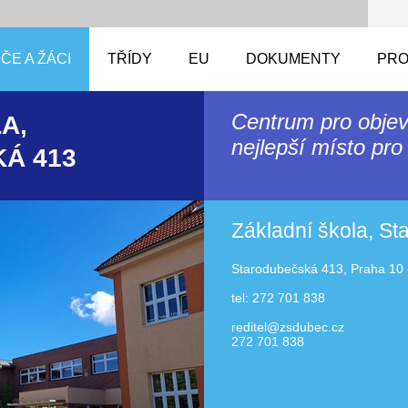
ČE A ŽÁCI
TŘÍDY
EU
DOKUMENTY
PRO
Centrum pro objev
A,
nejlepší místo pro 
Á 413
Základní škola, S
Starodubečská 413, Praha 10 
tel: 272 701 838
reditel@zsdubec.cz
272 701 838