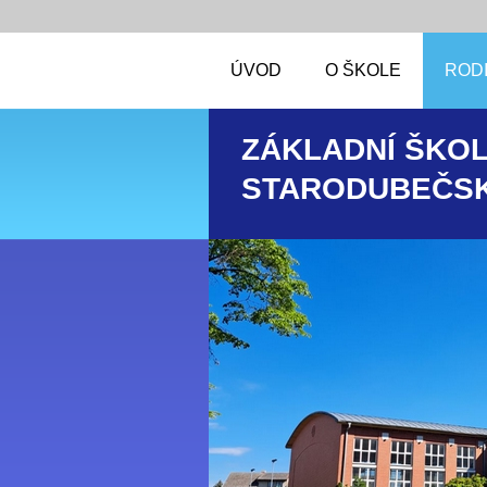
ÚVOD
O ŠKOLE
RODI
ZÁKLADNÍ ŠKOL
STARODUBEČSK