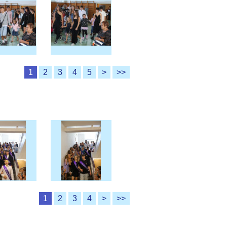
1
2
3
4
5
>
>>
1
2
3
4
>
>>