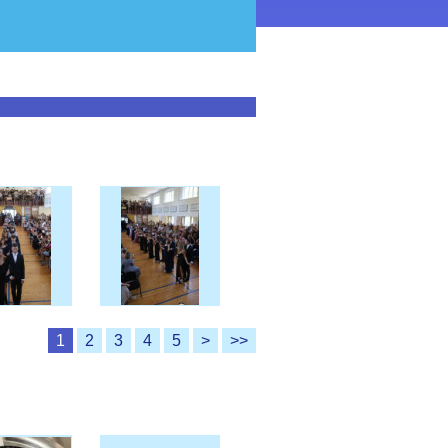
1
2
3
4
5
>
>>