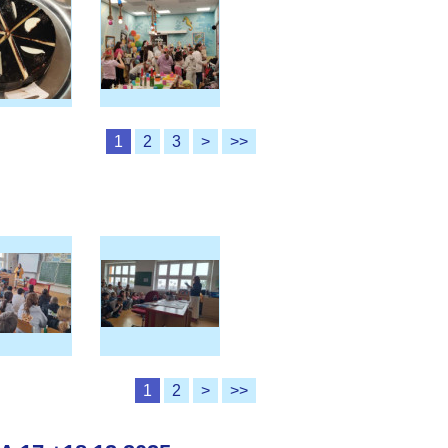
1
2
3
>
>>
1
2
>
>>