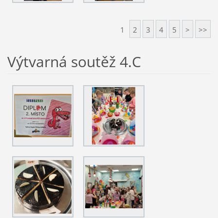
1
2
3
4
5
>
>>
Výtvarná soutěž 4.C