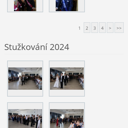
1
2
3
4
>
>>
Stužkování 2024