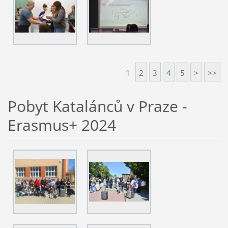
1
2
3
4
5
>
>>
Pobyt Katalánců v Praze -
Erasmus+ 2024