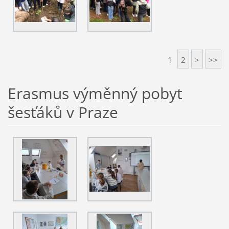
1
2
>
>>
Erasmus výměnný pobyt
šesťáků v Praze