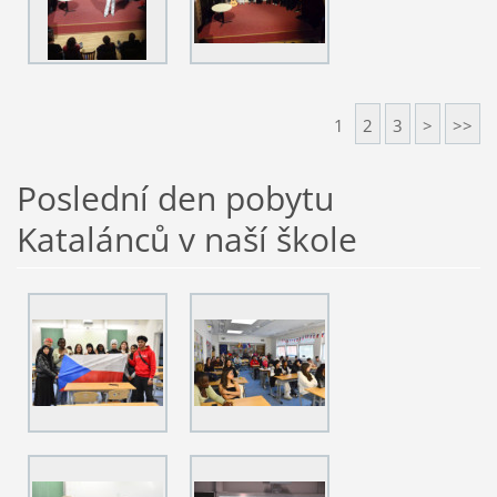
1
2
3
>
>>
Poslední den pobytu
Katalánců v naší škole