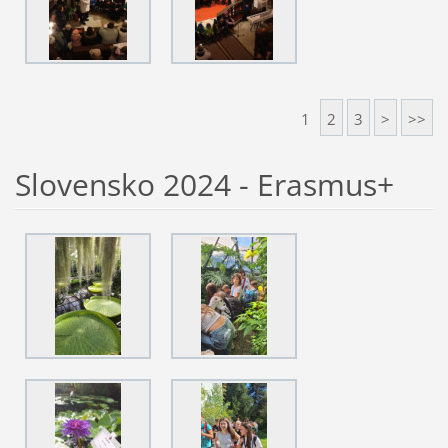
1
2
3
>
>>
Slovensko 2024 - Erasmus+