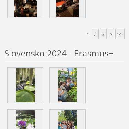
1
2
3
>
>>
Slovensko 2024 - Erasmus+