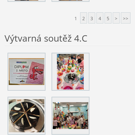
1
2
3
4
5
>
>>
Výtvarná soutěž 4.C