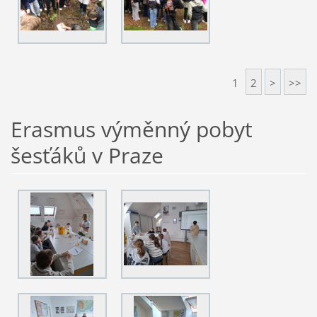
1
2
>
>>
Erasmus výměnný pobyt
šesťáků v Praze