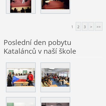
1
2
3
>
>>
Poslední den pobytu
Katalánců v naší škole