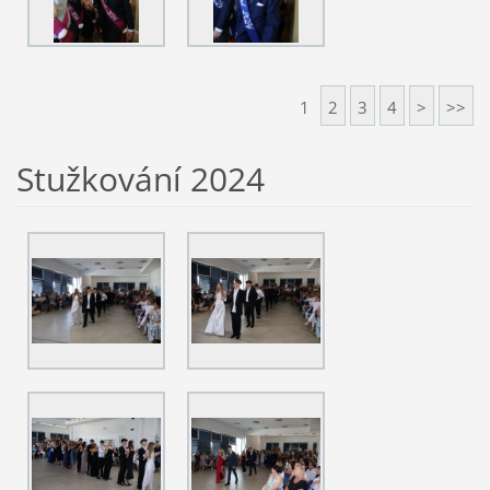
1
2
3
4
>
>>
Stužkování 2024