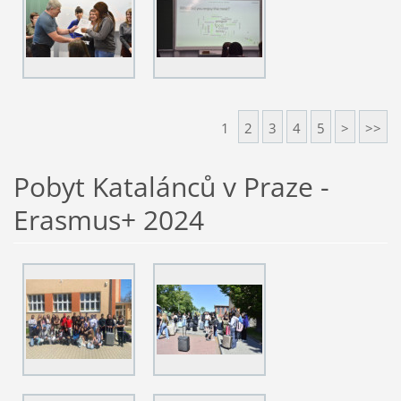
1
2
3
4
5
>
>>
Pobyt Katalánců v Praze -
Erasmus+ 2024