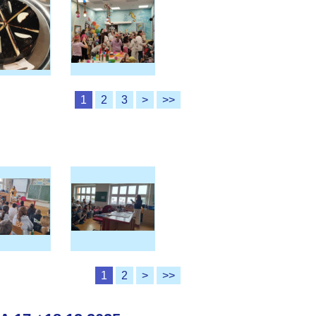
1
2
3
>
>>
1
2
>
>>