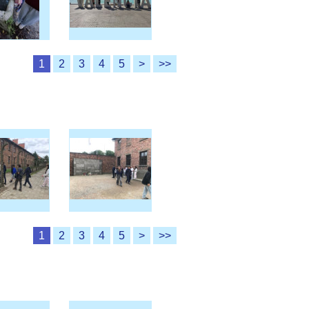
1
2
3
4
5
>
>>
1
2
3
4
5
>
>>