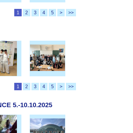
1
2
3
4
5
>
>>
1
2
3
4
5
>
>>
E 5.-10.10.2025