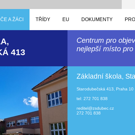
ČE A ŽÁCI
TŘÍDY
EU
DOKUMENTY
PRO
Centrum pro objev
A,
nejlepší místo pro 
Á 413
Základní škola, S
Starodubečská 413, Praha 10 
tel: 272 701 838
reditel@zsdubec.cz
272 701 838