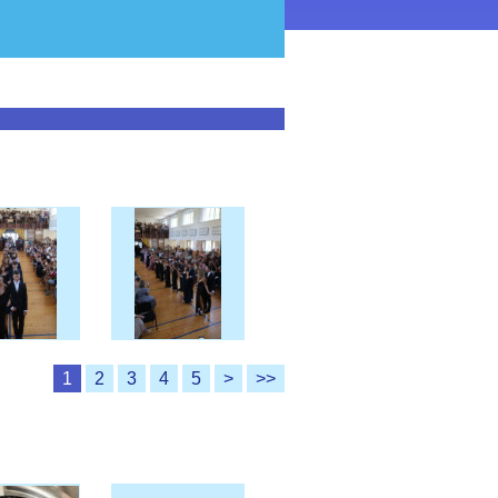
1
2
3
4
5
>
>>