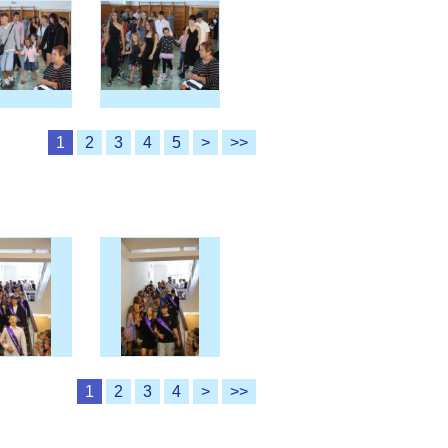
1
2
3
4
5
>
>>
1
2
3
4
>
>>