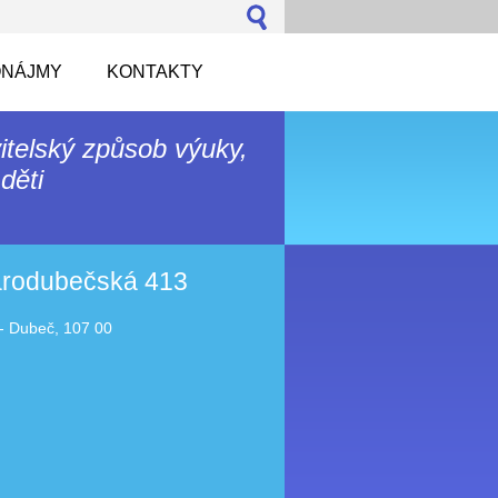
NÁJMY
KONTAKTY
itelský způsob výuky,
děti
tarodubečská 413
- Dubeč, 107 00