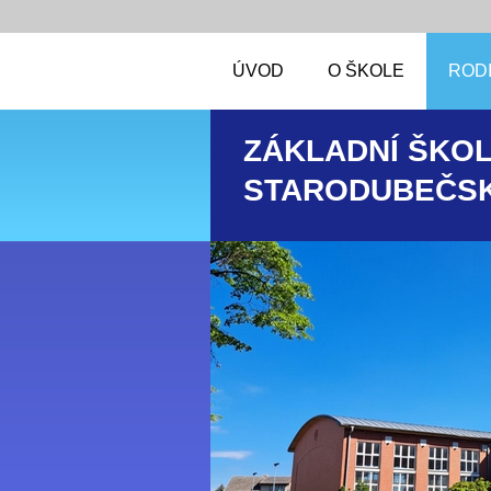
ÚVOD
O ŠKOLE
RODI
ZÁKLADNÍ ŠKOL
STARODUBEČSK