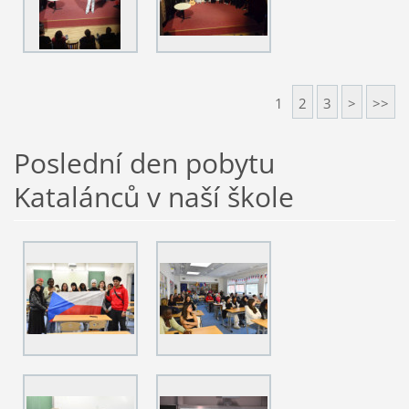
1
2
3
>
>>
Poslední den pobytu
Katalánců v naší škole