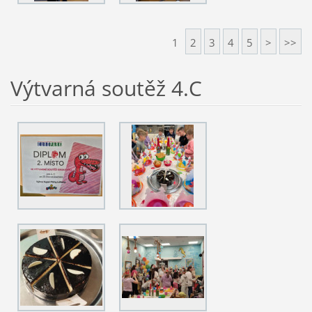
1
2
3
4
5
>
>>
Výtvarná soutěž 4.C