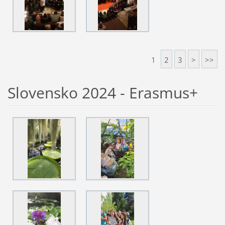
1
2
3
>
>>
Slovensko 2024 - Erasmus+