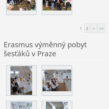
1
2
>
>>
Erasmus výměnný pobyt
šesťáků v Praze