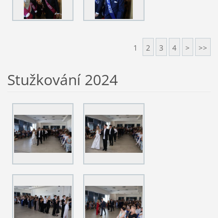
1
2
3
4
>
>>
Stužkování 2024