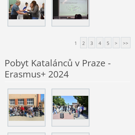
1
2
3
4
5
>
>>
Pobyt Katalánců v Praze -
Erasmus+ 2024