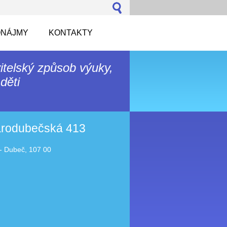
NÁJMY
KONTAKTY
itelský způsob výuky,
děti
tarodubečská 413
- Dubeč, 107 00