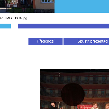
zed_IMG_0894.jpg
Předchozí
Spustit prezentaci