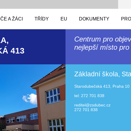
ČE A ŽÁCI
TŘÍDY
EU
DOKUMENTY
PRO
Centrum pro objev
A,
nejlepší místo pro 
Á 413
Základní škola, S
Starodubečská 413, Praha 10 
tel: 272 701 838
reditel@zsdubec.cz
272 701 838