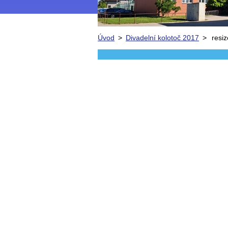
Úvod
>
Divadelní kolotoč 2017
>
resi