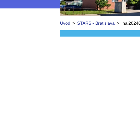
Úvod
>
STARS - Bratislava
>
hal2024