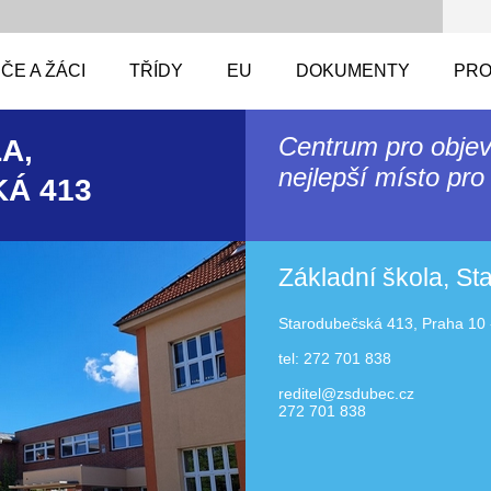
ČE A ŽÁCI
TŘÍDY
EU
DOKUMENTY
PRO
Centrum pro objev
A,
nejlepší místo pro 
Á 413
Základní škola, S
Starodubečská 413, Praha 10 
tel: 272 701 838
reditel@zsdubec.cz
272 701 838