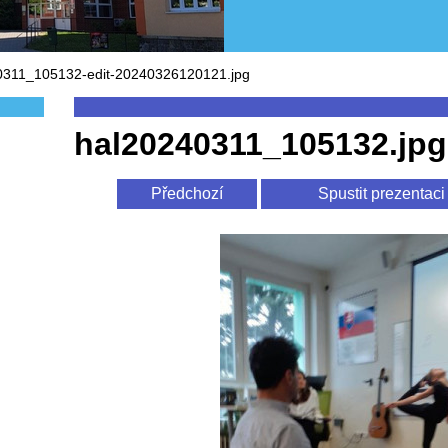
0311_105132-edit-20240326120121.jpg
hal20240311_105132.jpg
Předchozí
Spustit prezentaci