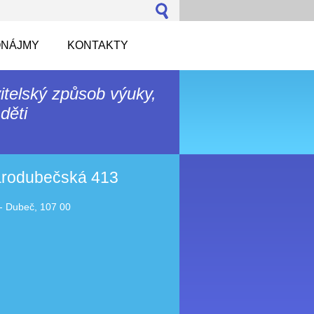
NÁJMY
KONTAKTY
itelský způsob výuky,
děti
tarodubečská 413
- Dubeč, 107 00