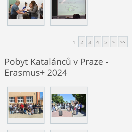
1
2
3
4
5
>
>>
Pobyt Katalánců v Praze -
Erasmus+ 2024