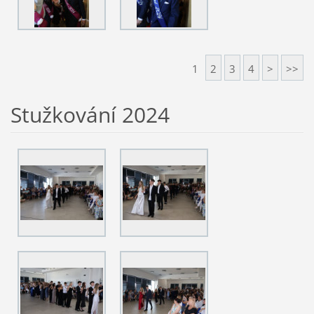
1
2
3
4
>
>>
Stužkování 2024