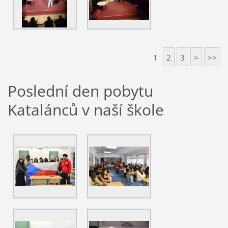
1
2
3
>
>>
Poslední den pobytu
Katalánců v naší škole