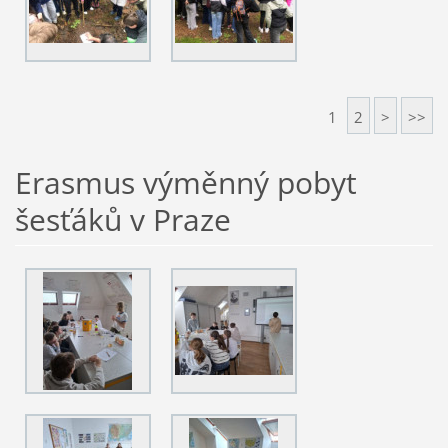
1
2
>
>>
Erasmus výměnný pobyt
šesťáků v Praze