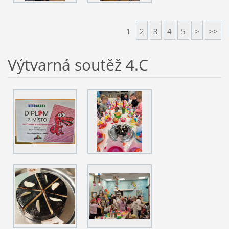
1
2
3
4
5
>
>>
Výtvarná soutěž 4.C