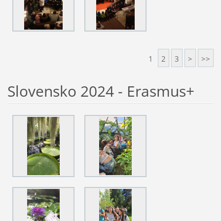
1
2
3
>
>>
Slovensko 2024 - Erasmus+