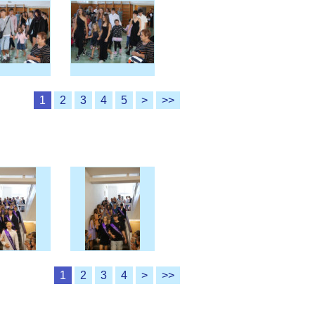
1
2
3
4
5
>
>>
1
2
3
4
>
>>