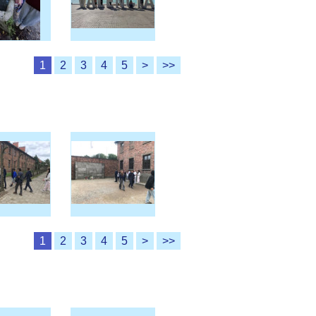
1
2
3
4
5
>
>>
1
2
3
4
5
>
>>