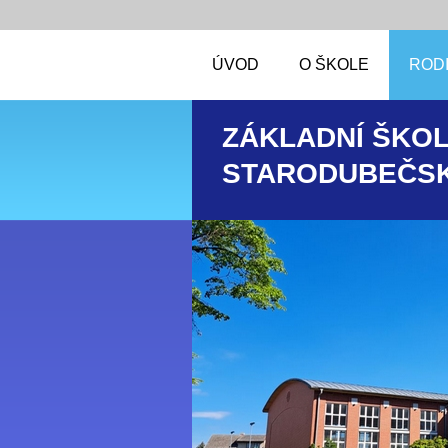
ÚVOD
O ŠKOLE
RODI
ZÁKLADNÍ ŠKOL
STARODUBEČSK