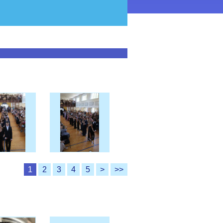
1
2
3
4
5
>
>>