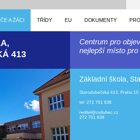
ČE A ŽÁCI
TŘÍDY
EU
DOKUMENTY
PRO
Centrum pro objev
A,
nejlepší místo pro 
Á 413
Základní škola, S
Starodubečská 413, Praha 10 
tel: 272 701 838
reditel@zsdubec.cz
272 701 838