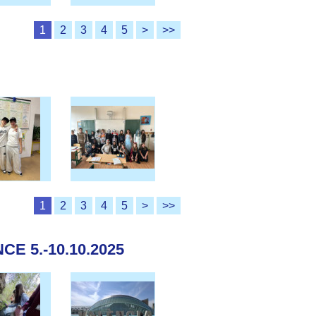
1
2
3
4
5
>
>>
1
2
3
4
5
>
>>
E 5.-10.10.2025