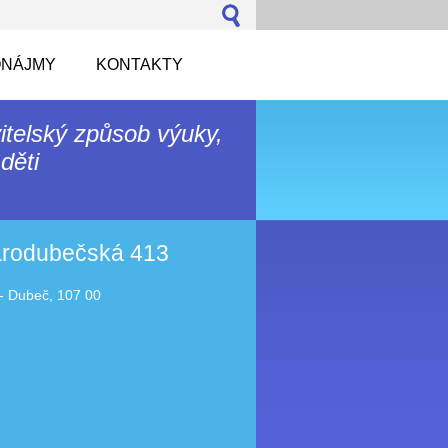
NÁJMY
KONTAKTY
itelský způsob výuky,
děti
tarodubečská 413
- Dubeč, 107 00