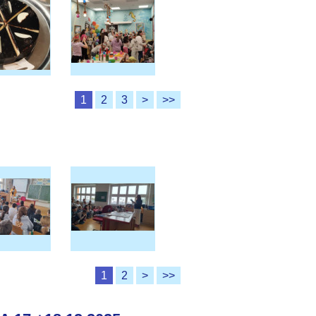
1
2
3
>
>>
1
2
>
>>