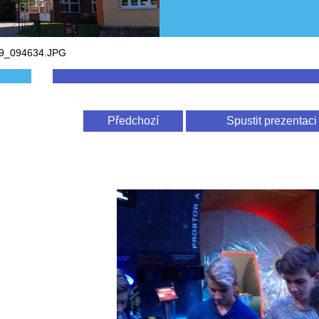
9_094634.JPG
Předchozí
Spustit prezentaci