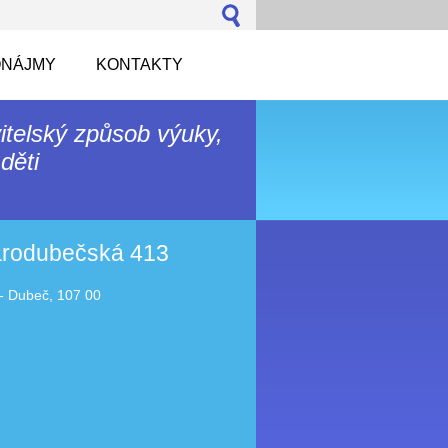
NÁJMY
KONTAKTY
itelský způsob výuky,
děti
tarodubečská 413
- Dubeč, 107 00