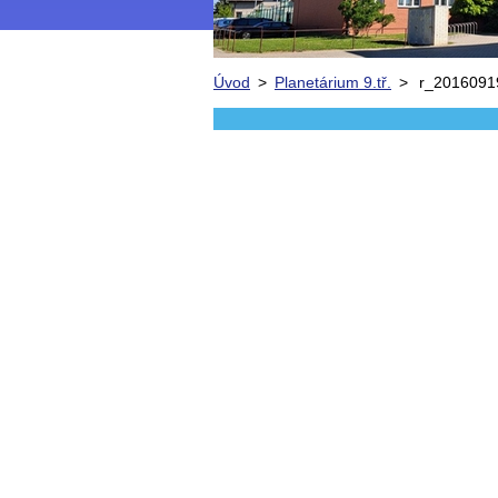
Úvod
>
Planetárium 9.tř.
>
r_2016091