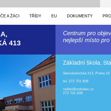
ČE A ŽÁCI
TŘÍDY
EU
DOKUMENTY
PRO
Centrum pro objev
A,
nejlepší místo pro 
Á 413
Základní škola, S
Starodubečská 413, Praha 10 
tel: 272 701 838
reditel@zsdubec.cz
272 701 838