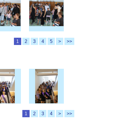
1
2
3
4
5
>
>>
1
2
3
4
>
>>