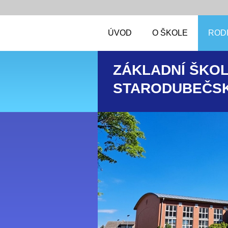
ÚVOD
O ŠKOLE
RODI
ZÁKLADNÍ ŠKOL
STARODUBEČSK