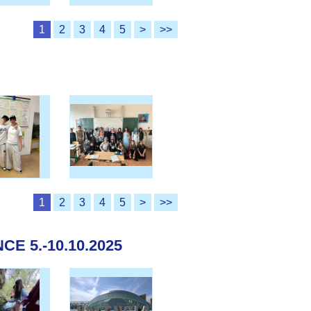
1
2
3
4
5
>
>>
1
2
3
4
5
>
>>
E 5.-10.10.2025