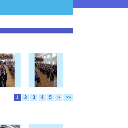
1
2
3
4
5
>
>>