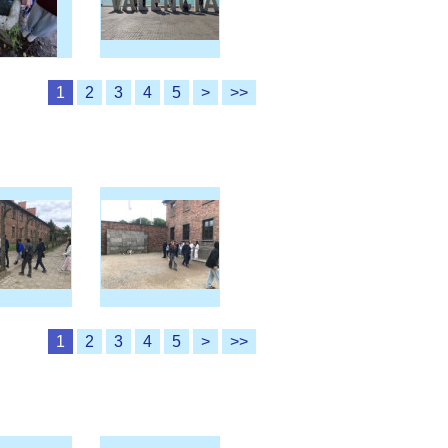
1
2
3
4
5
>
>>
1
2
3
4
5
>
>>