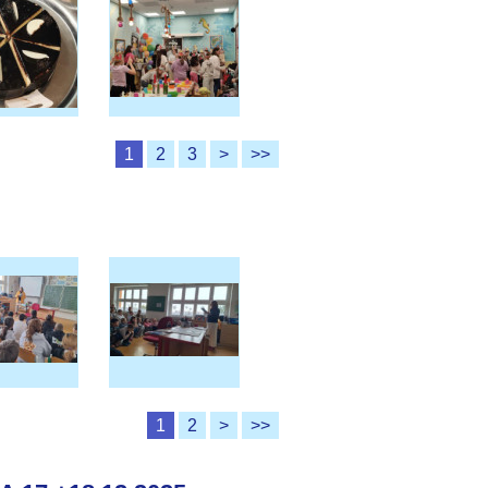
1
2
3
>
>>
1
2
>
>>