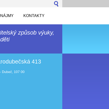
NÁJMY
KONTAKTY
itelský způsob výuky,
děti
tarodubečská 413
- Dubeč, 107 00