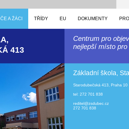
ČE A ŽÁCI
TŘÍDY
EU
DOKUMENTY
PRO
Centrum pro objev
A,
nejlepší místo pro 
Á 413
Základní škola, S
Starodubečská 413, Praha 10 
tel: 272 701 838
reditel@zsdubec.cz
272 701 838