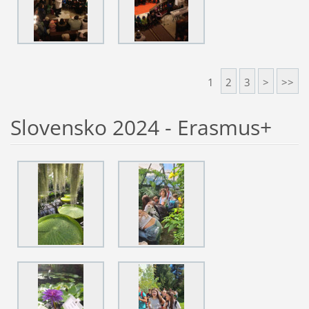
1
2
3
>
>>
Slovensko 2024 - Erasmus+