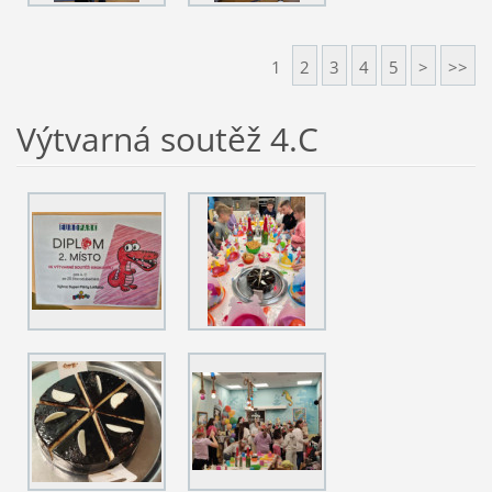
1
2
3
4
5
>
>>
Výtvarná soutěž 4.C