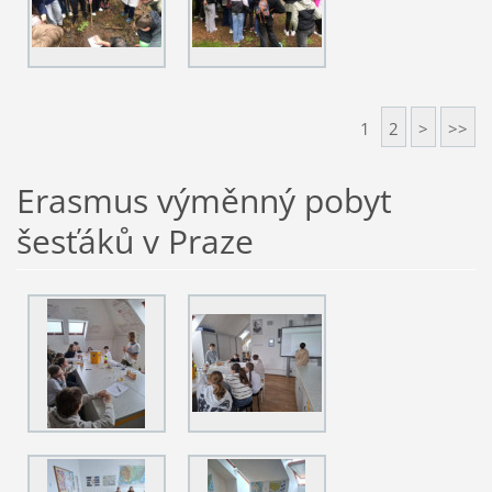
1
2
>
>>
Erasmus výměnný pobyt
šesťáků v Praze