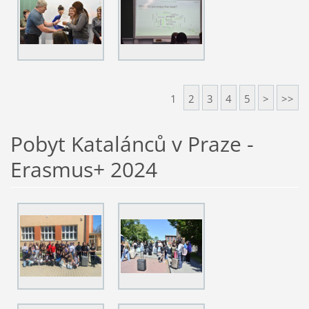
1
2
3
4
5
>
>>
Pobyt Katalánců v Praze -
Erasmus+ 2024