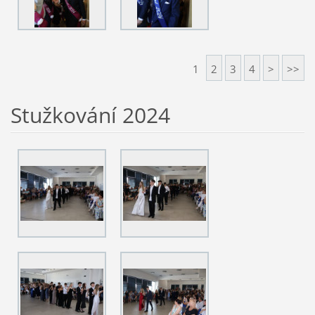
1
2
3
4
>
>>
Stužkování 2024