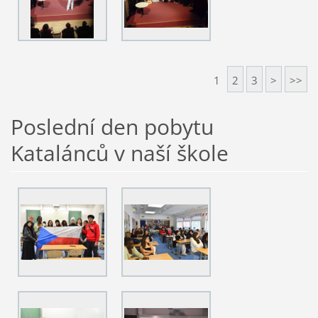
1
2
3
>
>>
Poslední den pobytu
Katalánců v naší škole