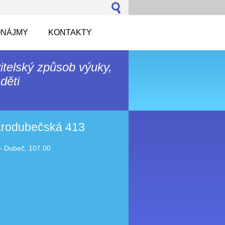
NÁJMY
KONTAKTY
itelský způsob výuky,
děti
tarodubečská 413
- Dubeč, 107 00