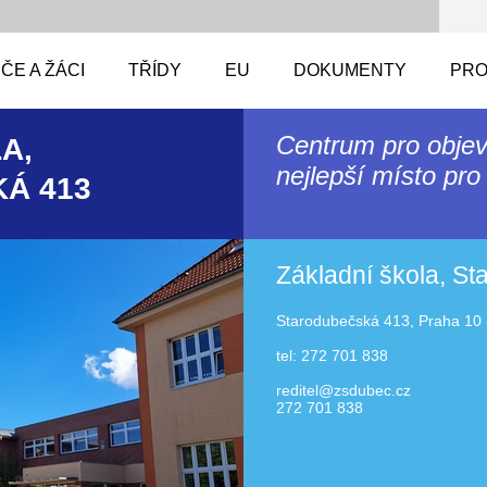
ČE A ŽÁCI
TŘÍDY
EU
DOKUMENTY
PRO
Centrum pro objev
A,
nejlepší místo pro 
Á 413
Základní škola, S
Starodubečská 413, Praha 10 
tel: 272 701 838
reditel@zsdubec.cz
272 701 838