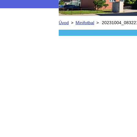
Úvod
>
Minifotbal
>
20231004_083221