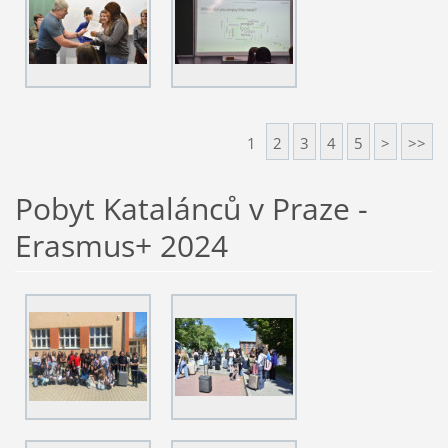
1
2
3
4
5
>
>>
Pobyt Katalánců v Praze -
Erasmus+ 2024