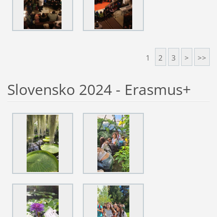
1
2
3
>
>>
Slovensko 2024 - Erasmus+