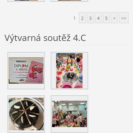
1
2
3
4
5
>
>>
Výtvarná soutěž 4.C