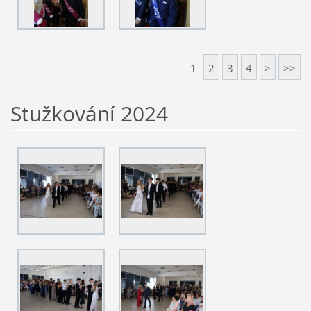
1
2
3
4
>
>>
Stužkování 2024