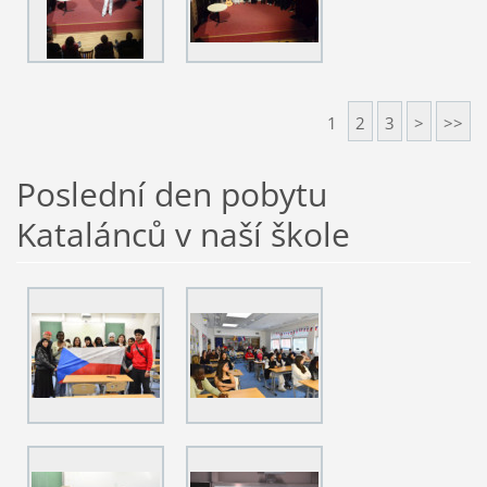
1
2
3
>
>>
Poslední den pobytu
Katalánců v naší škole