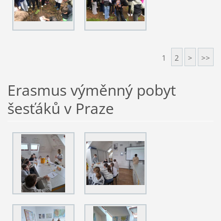
1
2
>
>>
Erasmus výměnný pobyt
šesťáků v Praze