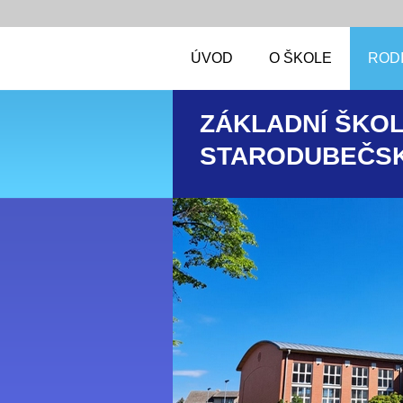
ÚVOD
O ŠKOLE
RODI
ZÁKLADNÍ ŠKOL
STARODUBEČSK