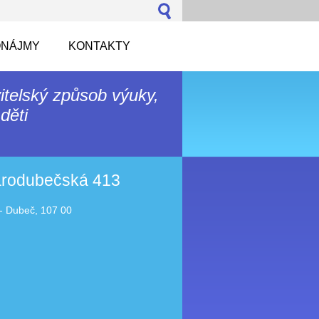
NÁJMY
KONTAKTY
itelský způsob výuky,
děti
tarodubečská 413
- Dubeč, 107 00