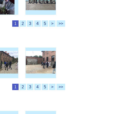
1
2
3
4
5
>
>>
1
2
3
4
5
>
>>