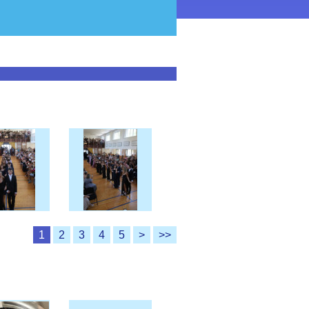
1
2
3
4
5
>
>>