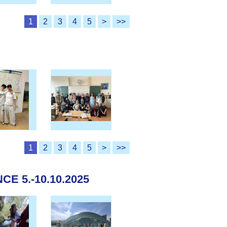
1
2
3
4
5
>
>>
1
2
3
4
5
>
>>
E 5.-10.10.2025