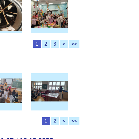
1
2
3
>
>>
1
2
>
>>