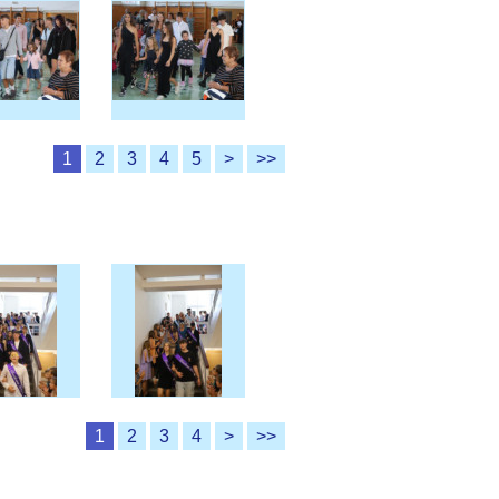
1
2
3
4
5
>
>>
1
2
3
4
>
>>