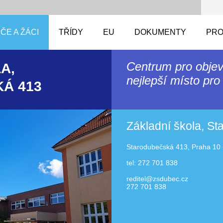
ČE A ŽÁCI
TŘÍDY
EU
DOKUMENTY
PRO
Centrum pro objev
A,
nejlepší místo pro 
Á 413
Základní škola, S
Starodubečská 413, Praha 10 
tel: 272 701 838
reditel@zsdubec.cz
272 701 838