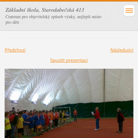
Základní škola, Starodubečská 413
Centrum pro objevitelský způsob výuky, nejlepší místo
pro děti
Předchozí
Následující
Spustit prezentaci