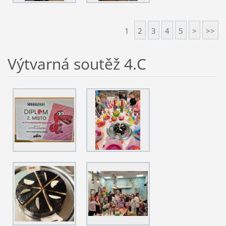
1
2
3
4
5
>
>>
Výtvarná soutěž 4.C