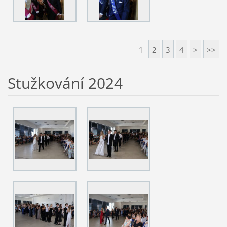
1
2
3
4
>
>>
Stužkování 2024