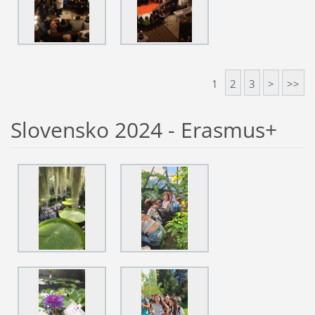
1
2
3
>
>>
Slovensko 2024 - Erasmus+