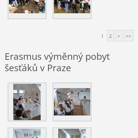
1
2
>
>>
Erasmus výměnný pobyt
šesťáků v Praze