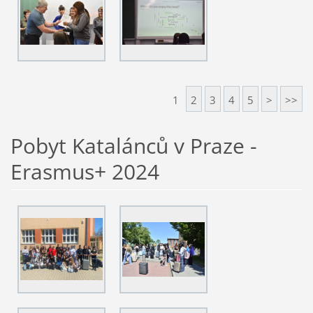
1
2
3
4
5
>
>>
Pobyt Katalánců v Praze -
Erasmus+ 2024