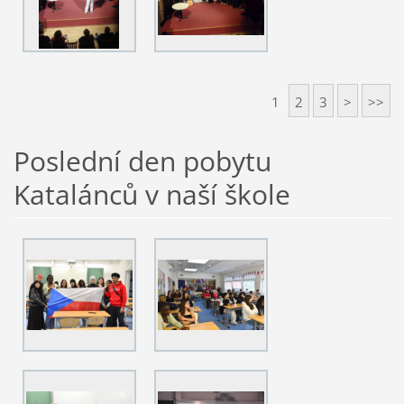
1
2
3
>
>>
Poslední den pobytu
Katalánců v naší škole