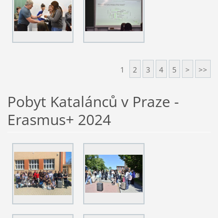
1
2
3
4
5
>
>>
Pobyt Katalánců v Praze -
Erasmus+ 2024