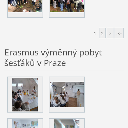
1
2
>
>>
Erasmus výměnný pobyt
šesťáků v Praze