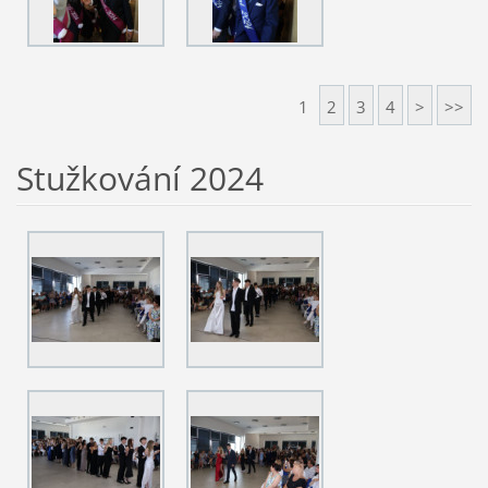
1
2
3
4
>
>>
Stužkování 2024