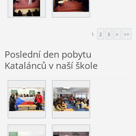
1
2
3
>
>>
Poslední den pobytu
Katalánců v naší škole