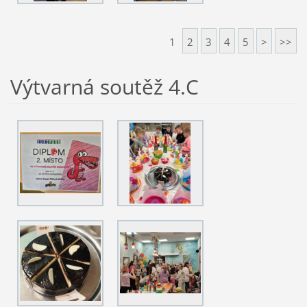
1
2
3
4
5
>
>>
Výtvarná soutěž 4.C