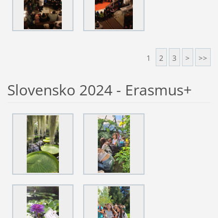
1
2
3
>
>>
Slovensko 2024 - Erasmus+