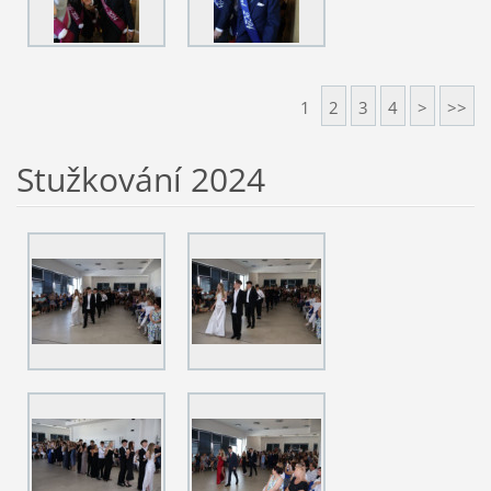
1
2
3
4
>
>>
Stužkování 2024