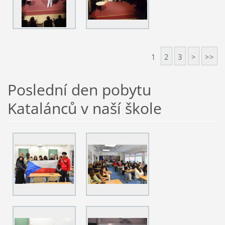
1
2
3
>
>>
Poslední den pobytu
Katalánců v naší škole