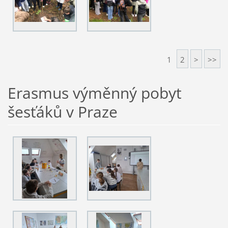
1
2
>
>>
Erasmus výměnný pobyt
šesťáků v Praze