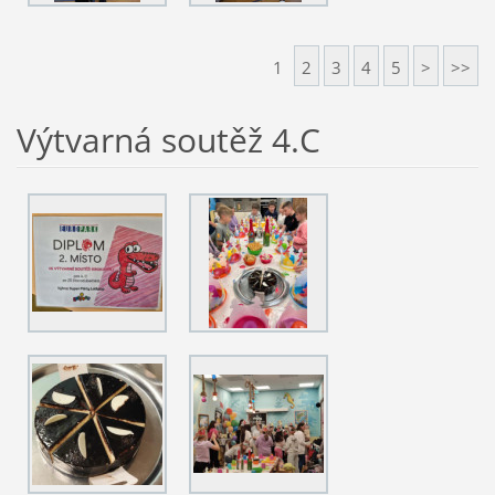
1
2
3
4
5
>
>>
Výtvarná soutěž 4.C