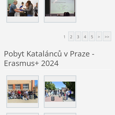
1
2
3
4
5
>
>>
Pobyt Katalánců v Praze -
Erasmus+ 2024