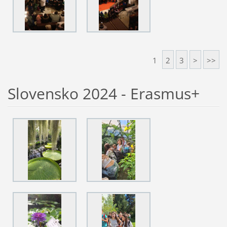
1
2
3
>
>>
Slovensko 2024 - Erasmus+