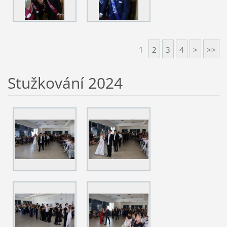
1
2
3
4
>
>>
Stužkování 2024