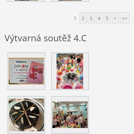
1
2
3
4
5
>
>>
Výtvarná soutěž 4.C