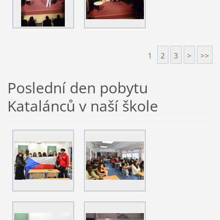
1
2
3
>
>>
Poslední den pobytu
Katalánců v naší škole