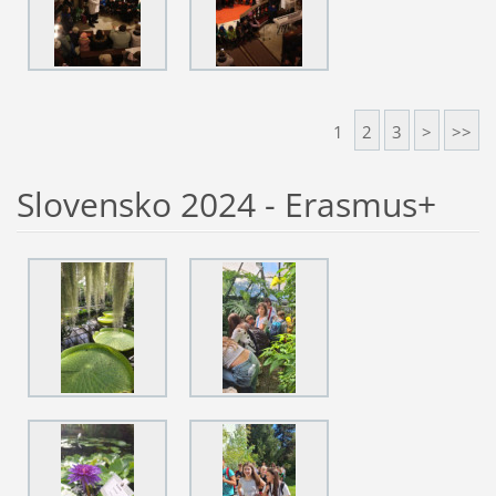
1
2
3
>
>>
Slovensko 2024 - Erasmus+