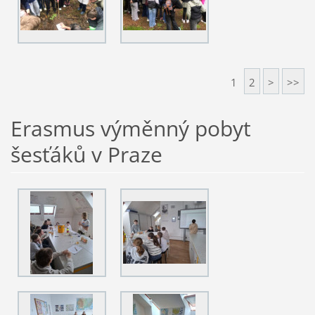
1
2
>
>>
Erasmus výměnný pobyt
šesťáků v Praze