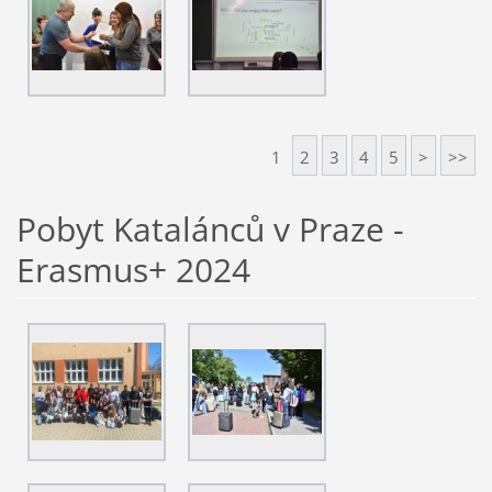
1
2
3
4
5
>
>>
Pobyt Katalánců v Praze -
Erasmus+ 2024