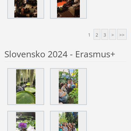
1
2
3
>
>>
Slovensko 2024 - Erasmus+