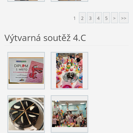
1
2
3
4
5
>
>>
Výtvarná soutěž 4.C