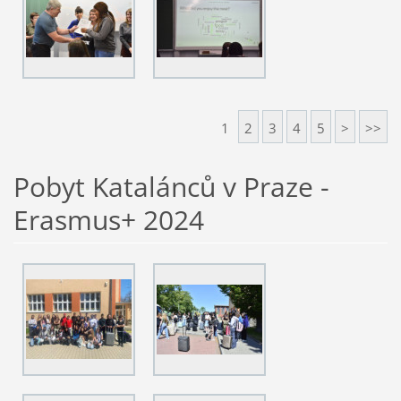
1
2
3
4
5
>
>>
Pobyt Katalánců v Praze -
Erasmus+ 2024