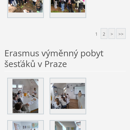
1
2
>
>>
Erasmus výměnný pobyt
šesťáků v Praze