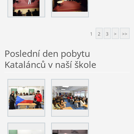
1
2
3
>
>>
Poslední den pobytu
Katalánců v naší škole