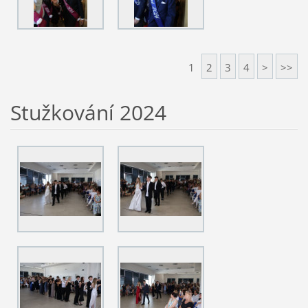
1
2
3
4
>
>>
Stužkování 2024