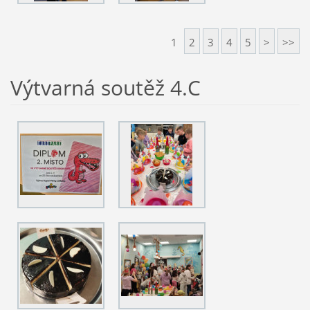
1
2
3
4
5
>
>>
Výtvarná soutěž 4.C