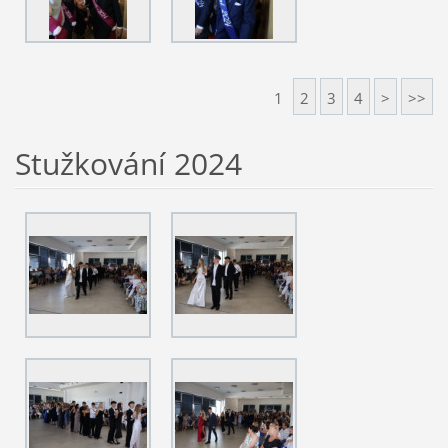
1
2
3
4
>
>>
Stužkování 2024