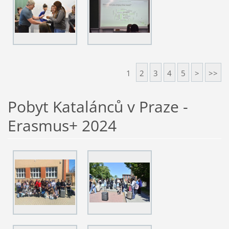
1
2
3
4
5
>
>>
Pobyt Katalánců v Praze -
Erasmus+ 2024