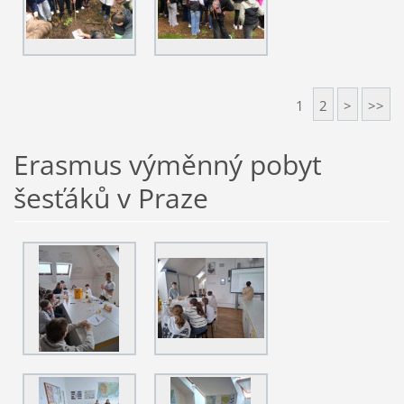
1
2
>
>>
Erasmus výměnný pobyt
šesťáků v Praze