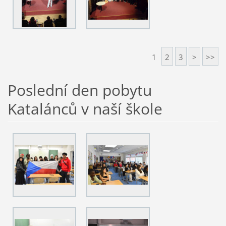
1
2
3
>
>>
Poslední den pobytu
Katalánců v naší škole