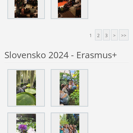
1
2
3
>
>>
Slovensko 2024 - Erasmus+