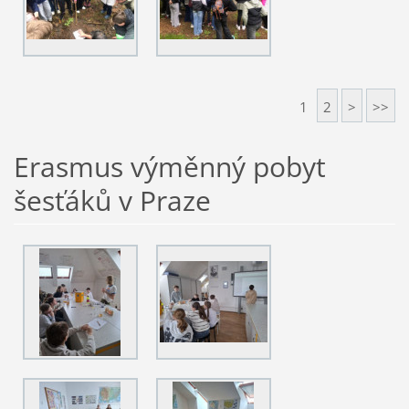
1
2
>
>>
Erasmus výměnný pobyt
šesťáků v Praze