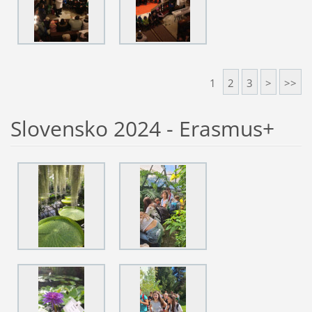
1
2
3
>
>>
Slovensko 2024 - Erasmus+