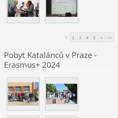
1
2
3
4
5
>
>>
Pobyt Katalánců v Praze -
Erasmus+ 2024