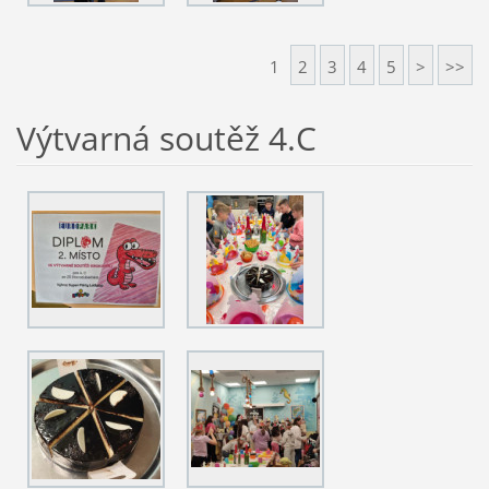
1
2
3
4
5
>
>>
Výtvarná soutěž 4.C