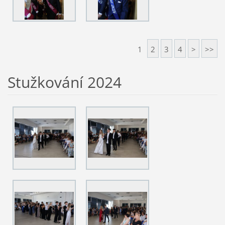
1
2
3
4
>
>>
Stužkování 2024