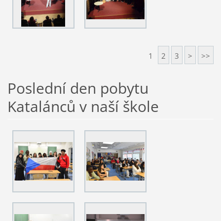
1
2
3
>
>>
Poslední den pobytu
Katalánců v naší škole