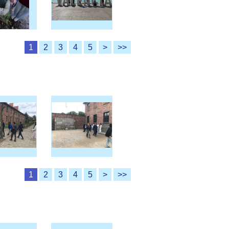
1
2
3
4
5
>
>>
1
2
3
4
5
>
>>