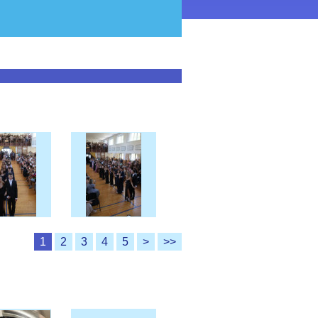
1
2
3
4
5
>
>>