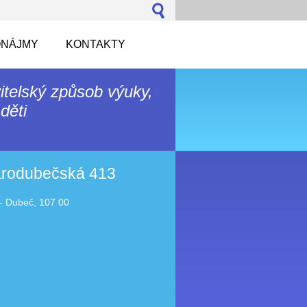
NÁJMY
KONTAKTY
itelský způsob výuky,
děti
tarodubečská 413
- Dubeč, 107 00