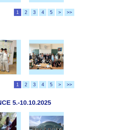
1
2
3
4
5
>
>>
1
2
3
4
5
>
>>
E 5.-10.10.2025