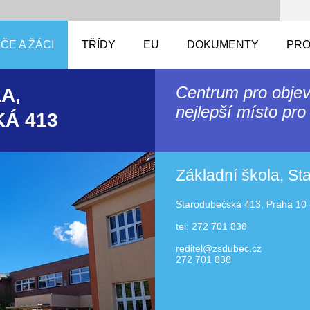
ČE A ŽÁCI
TŘÍDY
EU
DOKUMENTY
PRO
Centrum pro objev
A,
nejlepší místo pro 
Á 413
Základní škola, S
Starodubečská 413, Praha 10 
tel: 272 701 838
reditel@zsdubec.cz
272 701 838