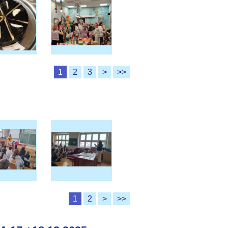
1
2
3
>
>>
1
2
>
>>