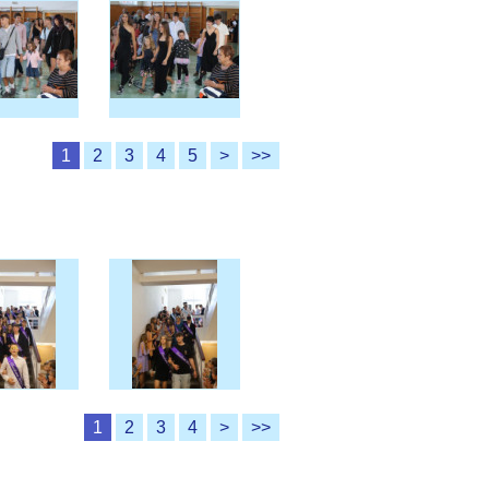
1
2
3
4
5
>
>>
1
2
3
4
>
>>