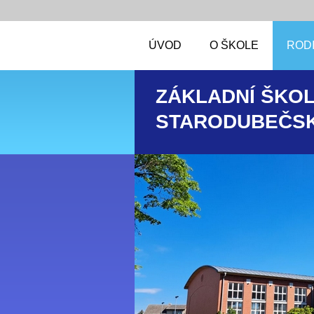
ÚVOD
O ŠKOLE
RODI
ZÁKLADNÍ ŠKOL
STARODUBEČSK