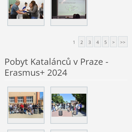
1
2
3
4
5
>
>>
Pobyt Katalánců v Praze -
Erasmus+ 2024