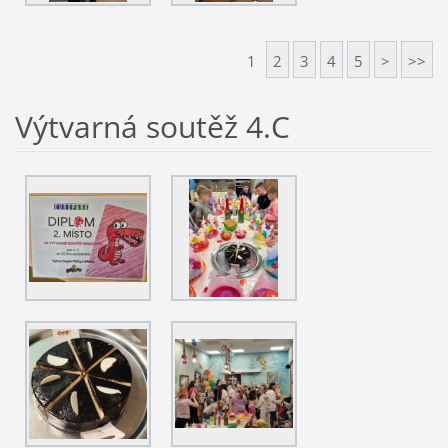
1
2
3
4
5
>
>>
Výtvarná soutěž 4.C