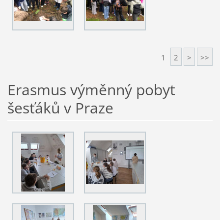
1
2
>
>>
Erasmus výměnný pobyt
šesťáků v Praze