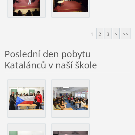
1
2
3
>
>>
Poslední den pobytu
Katalánců v naší škole