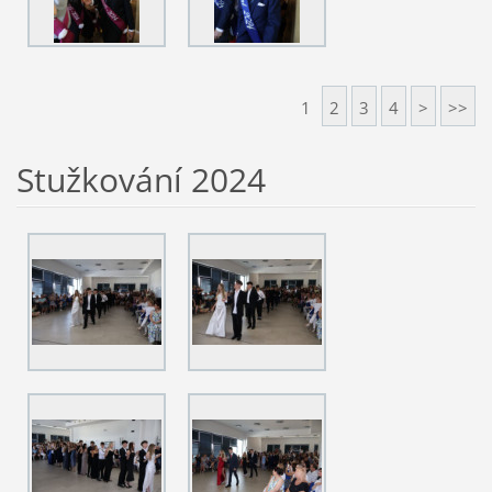
1
2
3
4
>
>>
Stužkování 2024