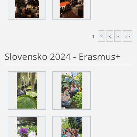
1
2
3
>
>>
Slovensko 2024 - Erasmus+