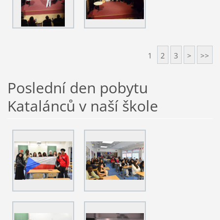
1
2
3
>
>>
Poslední den pobytu
Katalánců v naší škole