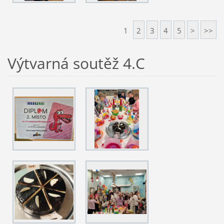
1
2
3
4
5
>
>>
Výtvarná soutěž 4.C