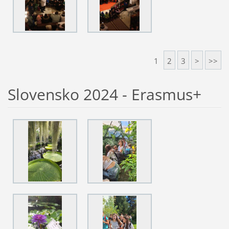
1
2
3
>
>>
Slovensko 2024 - Erasmus+