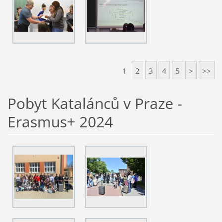
1
2
3
4
5
>
>>
Pobyt Katalánců v Praze -
Erasmus+ 2024