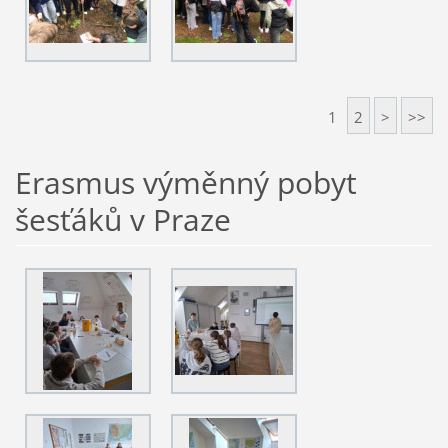
1
2
>
>>
Erasmus výměnný pobyt
šesťáků v Praze