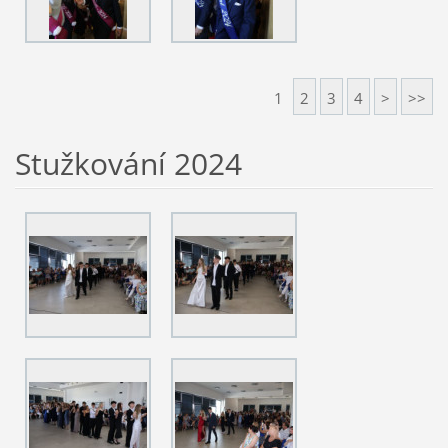
1
2
3
4
>
>>
Stužkování 2024