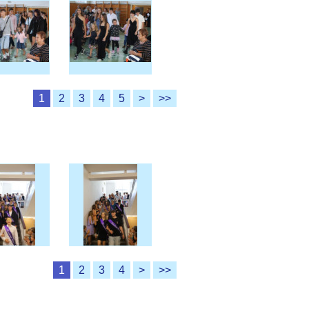
1
2
3
4
5
>
>>
1
2
3
4
>
>>