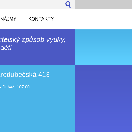
NÁJMY
KONTAKTY
itelský způsob výuky,
děti
tarodubečská 413
- Dubeč, 107 00