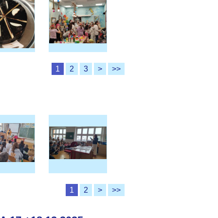
1
2
3
>
>>
1
2
>
>>