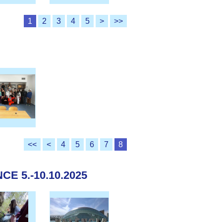
1
2
3
4
5
>
>>
<<
<
4
5
6
7
8
E 5.-10.10.2025