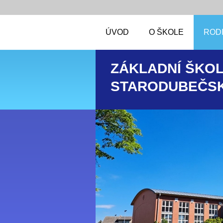
ÚVOD
O ŠKOLE
RODI
ZÁKLADNÍ ŠKOL
STARODUBEČSK