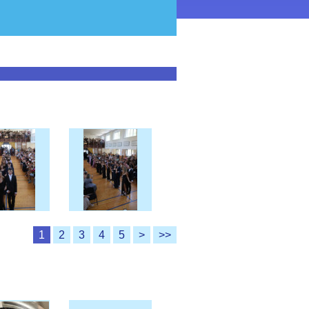
1
2
3
4
5
>
>>