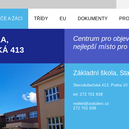
ČE A ŽÁCI
TŘÍDY
EU
DOKUMENTY
PRO
Centrum pro objev
A,
nejlepší místo pro 
Á 413
Základní škola, S
Starodubečská 413, Praha 10 
tel: 272 701 838
reditel@zsdubec.cz
272 701 838