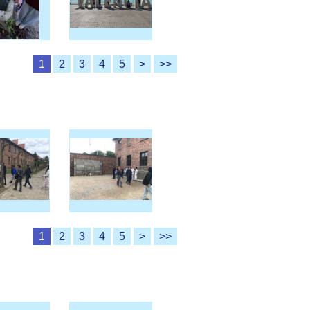
1
2
3
4
5
>
>>
1
2
3
4
5
>
>>