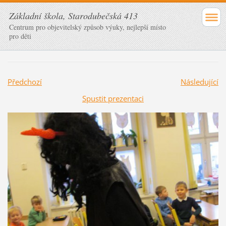
Základní škola, Starodubečská 413
Centrum pro objevitelský způsob výuky, nejlepší místo
pro děti
Předchozí
Následující
Spustit prezentaci