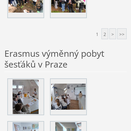
1
2
>
>>
Erasmus výměnný pobyt
šesťáků v Praze