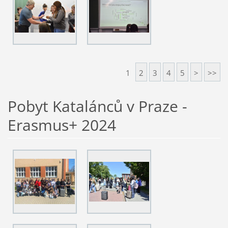
1
2
3
4
5
>
>>
Pobyt Katalánců v Praze -
Erasmus+ 2024