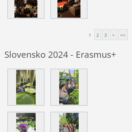
1
2
3
>
>>
Slovensko 2024 - Erasmus+