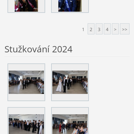
1
2
3
4
>
>>
Stužkování 2024