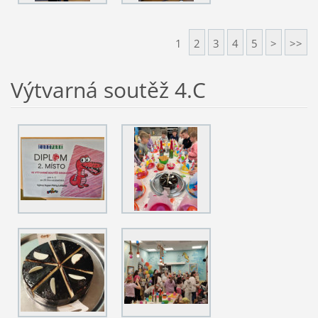
1
2
3
4
5
>
>>
Výtvarná soutěž 4.C