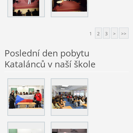
1
2
3
>
>>
Poslední den pobytu
Katalánců v naší škole