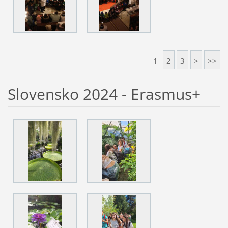
1
2
3
>
>>
Slovensko 2024 - Erasmus+