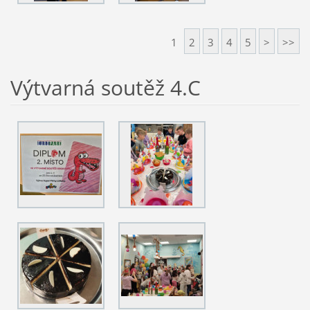
1
2
3
4
5
>
>>
Výtvarná soutěž 4.C