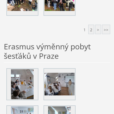
1
2
>
>>
Erasmus výměnný pobyt
šesťáků v Praze