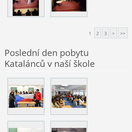
1
2
3
>
>>
Poslední den pobytu
Katalánců v naší škole