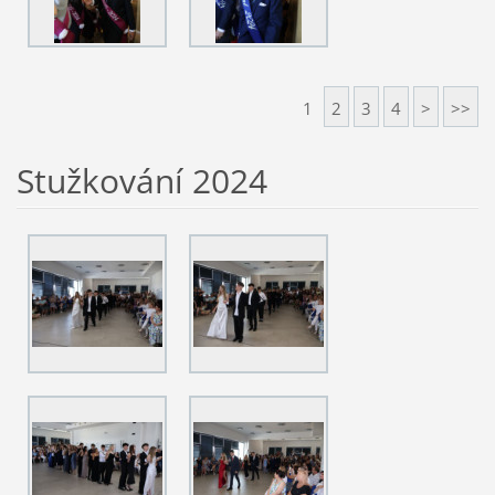
1
2
3
4
>
>>
Stužkování 2024