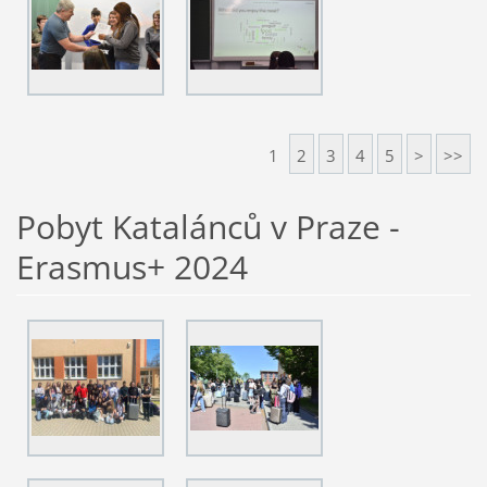
1
2
3
4
5
>
>>
Pobyt Katalánců v Praze -
Erasmus+ 2024