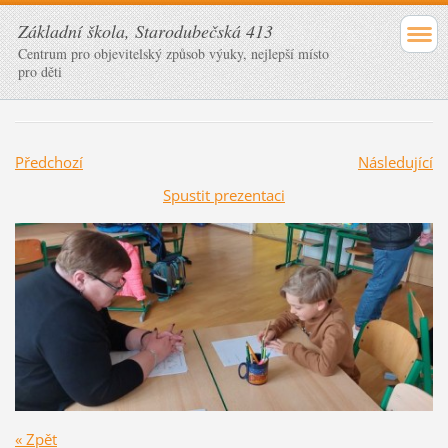
Základní škola, Starodubečská 413
Centrum pro objevitelský způsob výuky, nejlepší místo
pro děti
Předchozí
Následující
Spustit prezentaci
« Zpět