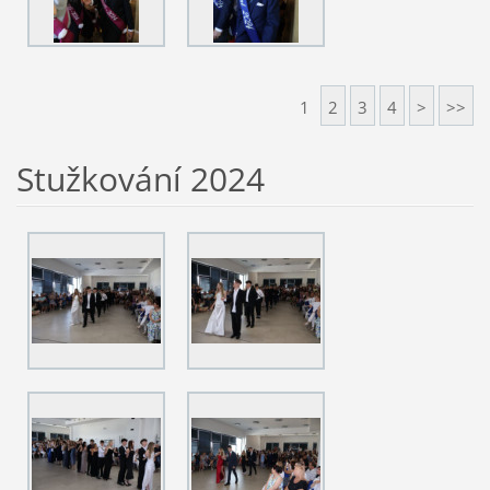
1
2
3
4
>
>>
Stužkování 2024