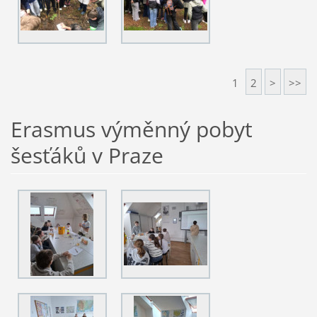
1
2
>
>>
Erasmus výměnný pobyt
šesťáků v Praze