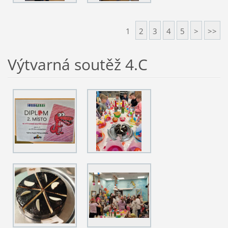
1
2
3
4
5
>
>>
Výtvarná soutěž 4.C