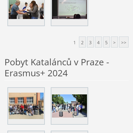
1
2
3
4
5
>
>>
Pobyt Katalánců v Praze -
Erasmus+ 2024