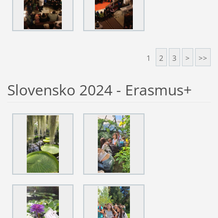
1
2
3
>
>>
Slovensko 2024 - Erasmus+