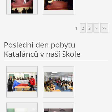
1
2
3
>
>>
Poslední den pobytu
Katalánců v naší škole