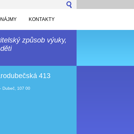
NÁJMY
KONTAKTY
itelský způsob výuky,
děti
tarodubečská 413
- Dubeč, 107 00