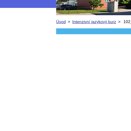
Úvod
>
Intenzivní jazykový kurz
>
102