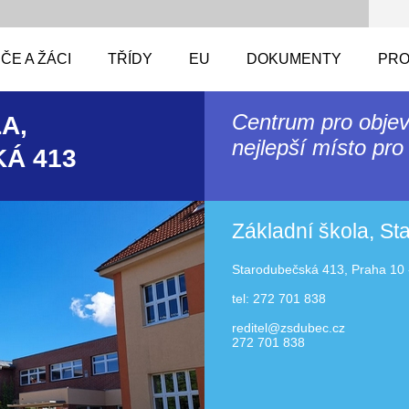
ČE A ŽÁCI
TŘÍDY
EU
DOKUMENTY
PRO
Centrum pro objev
A,
nejlepší místo pro 
Á 413
Základní škola, S
Starodubečská 413, Praha 10 
tel: 272 701 838
reditel@zsdubec.cz
272 701 838