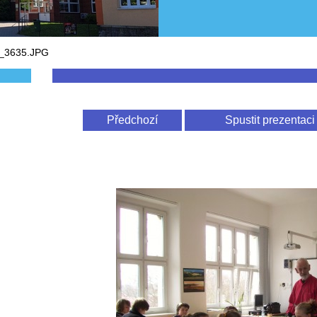
_3635.JPG
Předchozí
Spustit prezentaci