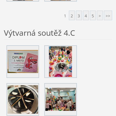
1
2
3
4
5
>
>>
Výtvarná soutěž 4.C