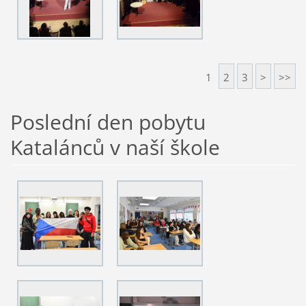
1
2
3
>
>>
Poslední den pobytu
Katalánců v naší škole