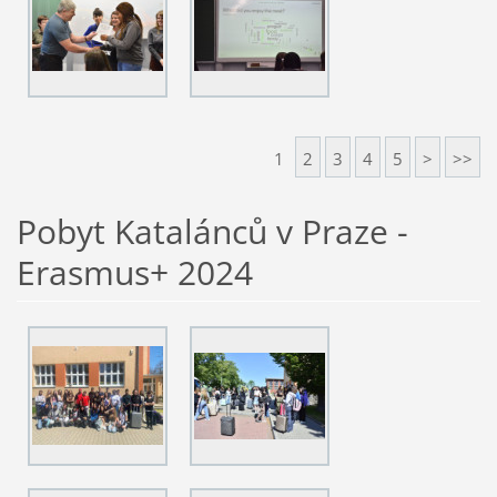
1
2
3
4
5
>
>>
Pobyt Katalánců v Praze -
Erasmus+ 2024