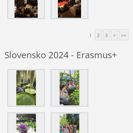
1
2
3
>
>>
Slovensko 2024 - Erasmus+