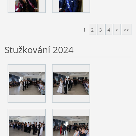
1
2
3
4
>
>>
Stužkování 2024