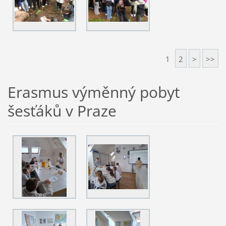
1
2
>
>>
Erasmus výměnný pobyt
šesťáků v Praze