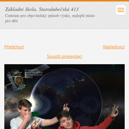
Základní škola, Starodubečská 413
Centrum pro objevitelský způsob výuky, nejlepší místo
pro děti
Předchozí
Následující
Spustit prezentaci