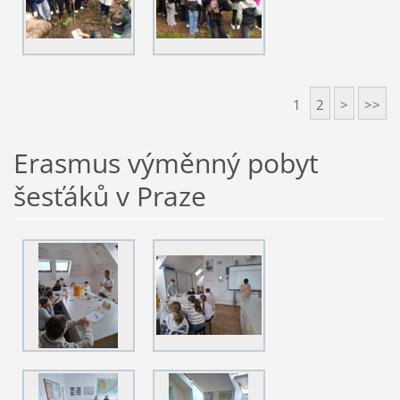
1
2
>
>>
Erasmus výměnný pobyt
šesťáků v Praze