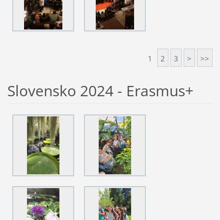
1
2
3
>
>>
Slovensko 2024 - Erasmus+