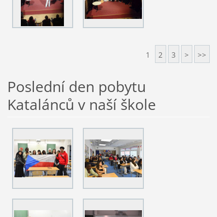
1
2
3
>
>>
Poslední den pobytu
Katalánců v naší škole