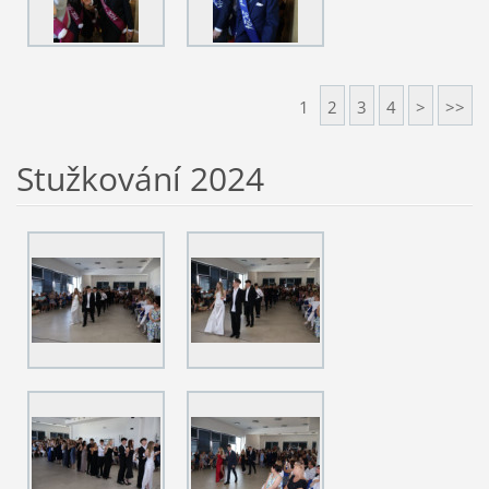
1
2
3
4
>
>>
Stužkování 2024