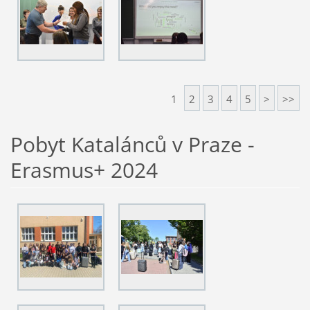
1
2
3
4
5
>
>>
Pobyt Katalánců v Praze -
Erasmus+ 2024