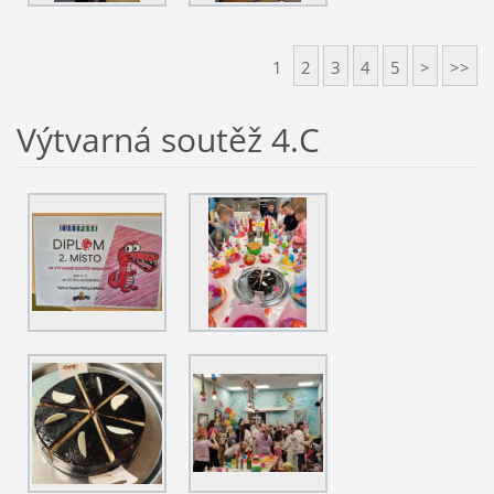
1
2
3
4
5
>
>>
Výtvarná soutěž 4.C