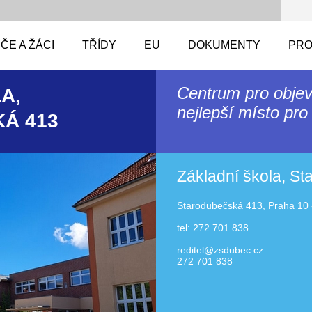
ČE A ŽÁCI
TŘÍDY
EU
DOKUMENTY
PRO
Centrum pro objev
A,
nejlepší místo pro 
Á 413
Základní škola, S
Starodubečská 413, Praha 10 
tel: 272 701 838
reditel@zsdubec.cz
272 701 838