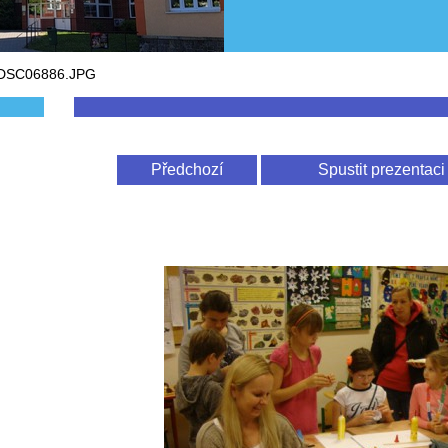
DSC06886.JPG
Předchozí
Spustit prezentaci