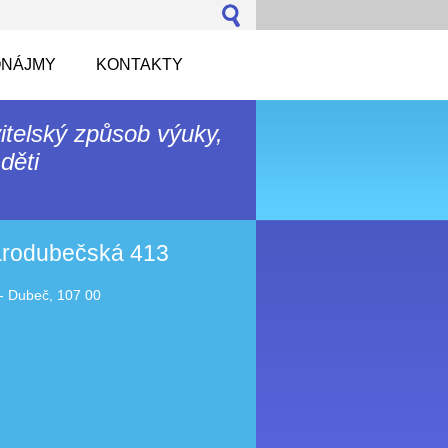
NÁJMY
KONTAKTY
itelský způsob výuky,
děti
tarodubečská 413
- Dubeč, 107 00