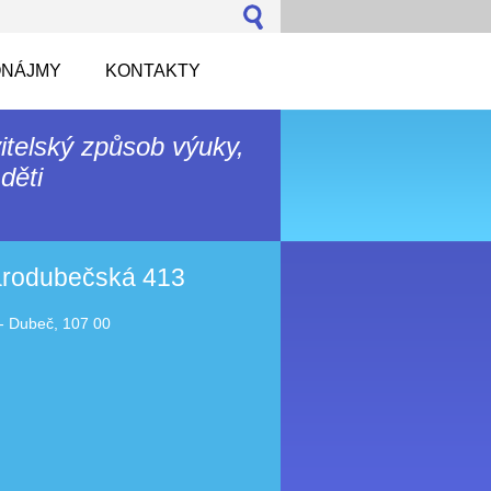
NÁJMY
KONTAKTY
itelský způsob výuky,
děti
tarodubečská 413
- Dubeč, 107 00