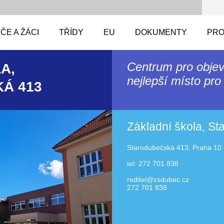
ČE A ŽÁCI
TŘÍDY
EU
DOKUMENTY
PRO
Centrum pro objev
A,
nejlepší místo pro 
Á 413
Základní škola, S
Starodubečská 413, Praha 10 
tel: 272 701 838
reditel@zsdubec.cz
272 701 838