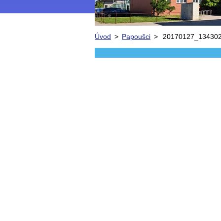
Úvod
>
Papoušci
>
20170127_134302