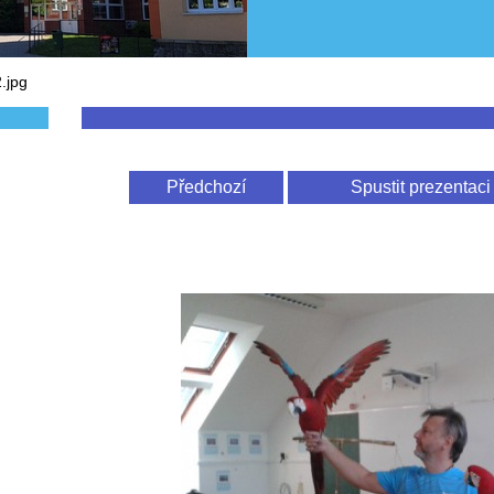
.jpg
Předchozí
Spustit prezentaci