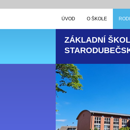
ÚVOD
O ŠKOLE
RODI
ZÁKLADNÍ ŠKOL
STARODUBEČSK