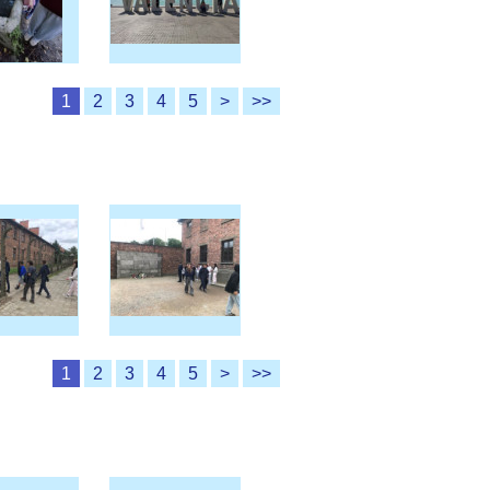
1
2
3
4
5
>
>>
1
2
3
4
5
>
>>