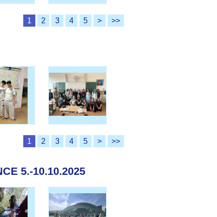
1
2
3
4
5
>
>>
1
2
3
4
5
>
>>
E 5.-10.10.2025