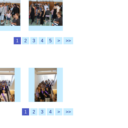
1
2
3
4
5
>
>>
1
2
3
4
>
>>