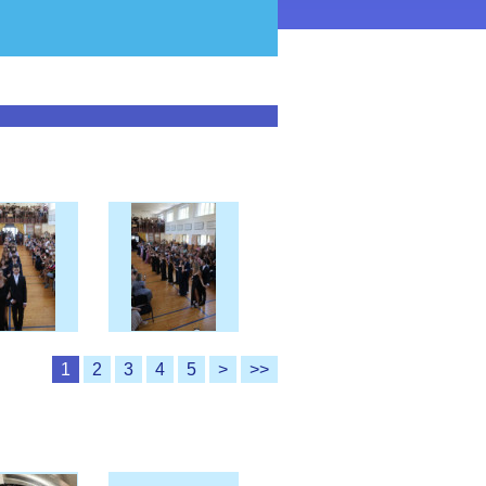
1
2
3
4
5
>
>>