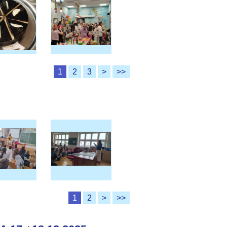
1
2
3
>
>>
1
2
>
>>