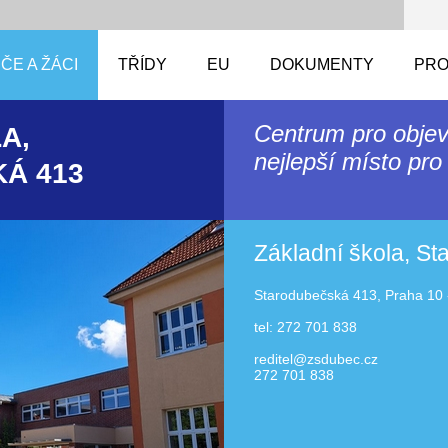
ČE A ŽÁCI
TŘÍDY
EU
DOKUMENTY
PRO
Centrum pro objev
A,
nejlepší místo pro 
Á 413
Základní škola, S
Starodubečská 413, Praha 10 
tel: 272 701 838
reditel@zsdubec.cz
272 701 838